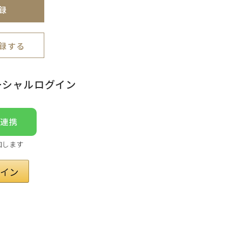
録
録する
ーシャルログイン
加します