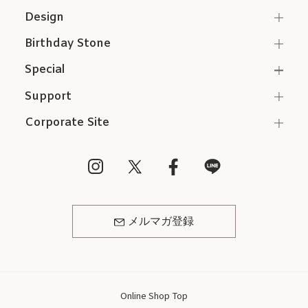
Design
Birthday Stone
Special
Support
Corporate Site
メルマガ登録
Online Shop Top