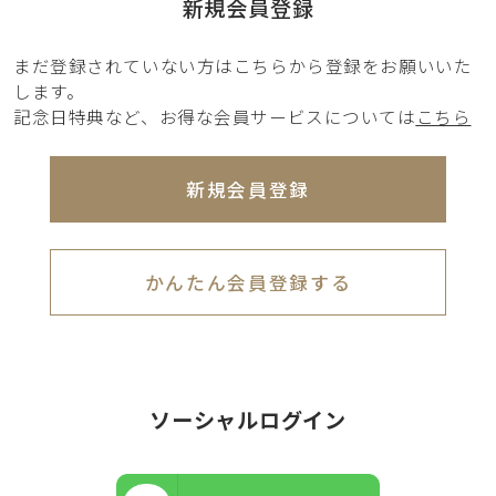
新規会員登録
まだ登録されていない方はこちらから登録をお願いいた
します。
記念日特典など、お得な会員サービスについては
こちら
新規会員登録
かんたん会員登録する
ソーシャルログイン