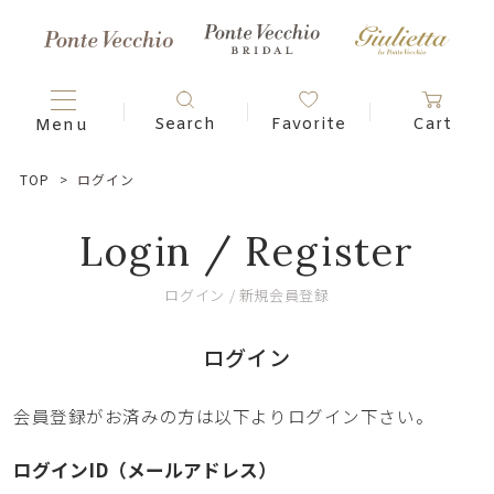
TOP
ログイン
Login / Register
ログイン / 新規会員登録
ログイン
会員登録がお済みの方は以下よりログイン下さい。
ログインID（メールアドレス）