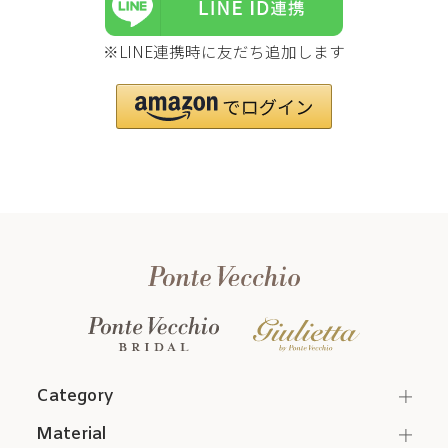
※LINE連携時に友だち追加します
Category
Material