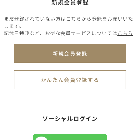
新規会員登録
まだ登録されていない方はこちらから登録をお願いいた
します。
記念日特典など、お得な会員サービスについては
こちら
新規会員登録
かんたん会員登録する
ソーシャルログイン