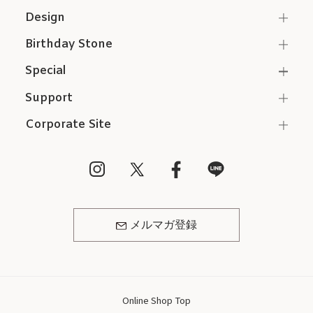
Design
Birthday Stone
Special
Support
Corporate Site
メルマガ登録
Online Shop Top