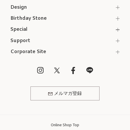
Design
Birthday Stone
Special
Support
Corporate Site
メルマガ登録
Online Shop Top