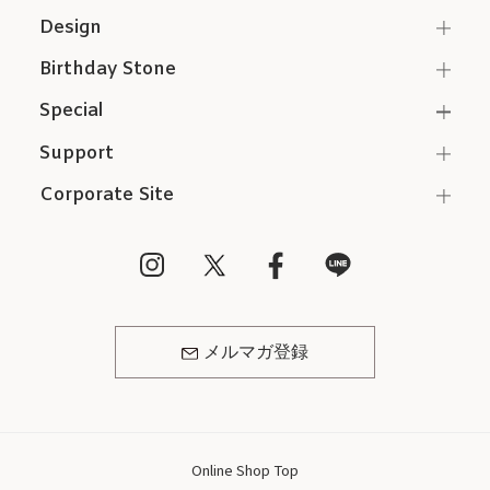
Design
Birthday Stone
Special
Support
Corporate Site
メルマガ登録
Online Shop Top