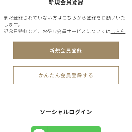
新規会員登録
まだ登録されていない方はこちらから登録をお願いいた
します。
記念日特典など、お得な会員サービスについては
こちら
新規会員登録
かんたん会員登録する
ソーシャルログイン