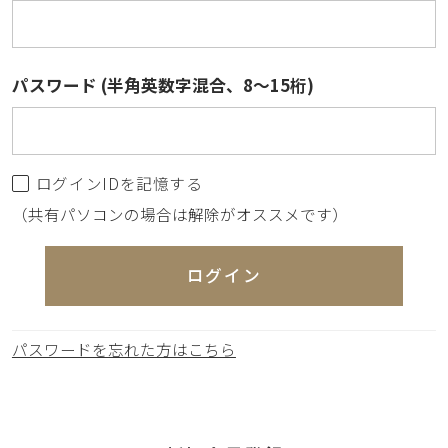
パスワード (半角英数字混合、8～15桁)
ログインIDを記憶する
（共有パソコンの場合は解除がオススメです）
ログイン
パスワードを忘れた方はこちら