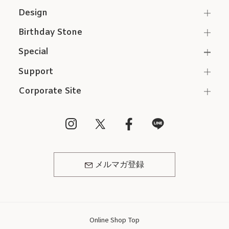
Design
Birthday Stone
Special
Support
Corporate Site
メルマガ登録
Online Shop Top