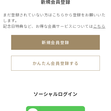
新規会員登録
まだ登録されていない方はこちらから登録をお願いいた
します。
記念日特典など、お得な会員サービスについては
こちら
新規会員登録
かんたん会員登録する
ソーシャルログイン