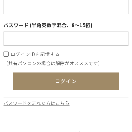
パスワード (半角英数字混合、8～15桁)
ログインIDを記憶する
（共有パソコンの場合は解除がオススメです）
ログイン
パスワードを忘れた方はこちら