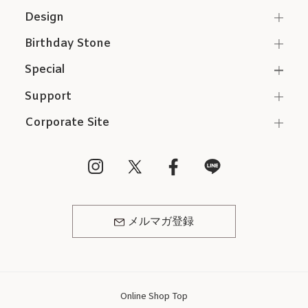
Design
Birthday Stone
Special
Support
Corporate Site
メルマガ登録
Online Shop Top