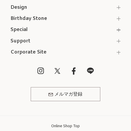
Design
Birthday Stone
Special
Support
Corporate Site
メルマガ登録
Online Shop Top