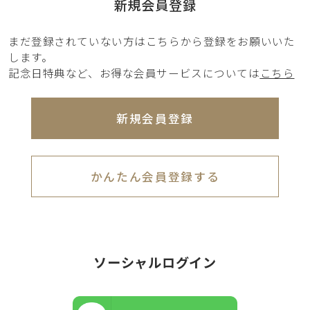
新規会員登録
まだ登録されていない方はこちらから登録をお願いいた
します。
記念日特典など、お得な会員サービスについては
こちら
新規会員登録
かんたん会員登録する
ソーシャルログイン