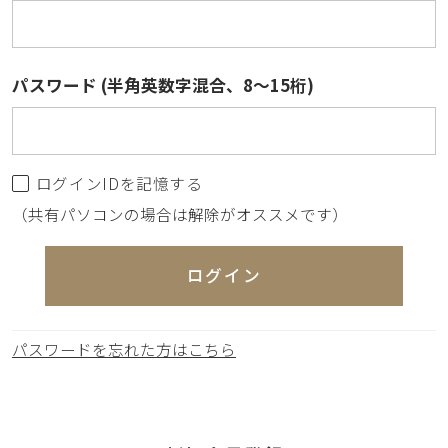
パスワード (半角英数字混合、8～15桁)
ログインIDを記憶する
（共有パソコンの場合は解除がオススメです）
ログイン
パスワードを忘れた方はこちら