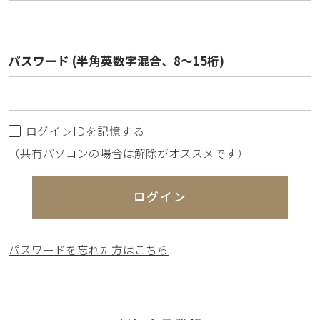
パスワード (半角英数字混合、8～15桁)
ログインIDを記憶する
（共有パソコンの場合は解除がオススメです）
ログイン
パスワードを忘れた方はこちら