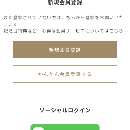
新規会員登録
まだ登録されていない方はこちらから登録をお願いいた
します。
記念日特典など、お得な会員サービスについては
こちら
新規会員登録
かんたん会員登録する
ソーシャルログイン