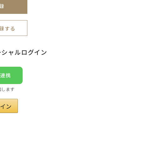
録
録する
ーシャルログイン
加します