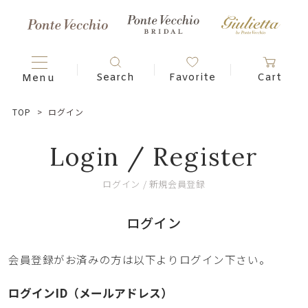
TOP
ログイン
Login / Register
ログイン / 新規会員登録
ログイン
会員登録がお済みの方は以下よりログイン下さい。
ログインID（メールアドレス）