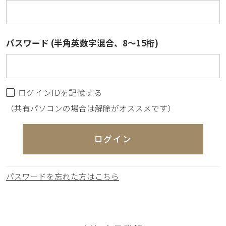
パスワード (半角英数字混合、8～15桁)
ログインIDを記憶する
（共有パソコンの場合は解除がオススメです）
ログイン
パスワードを忘れた方はこちら