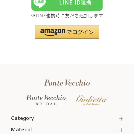
※LINE連携時に友だち追加します
Category
Material