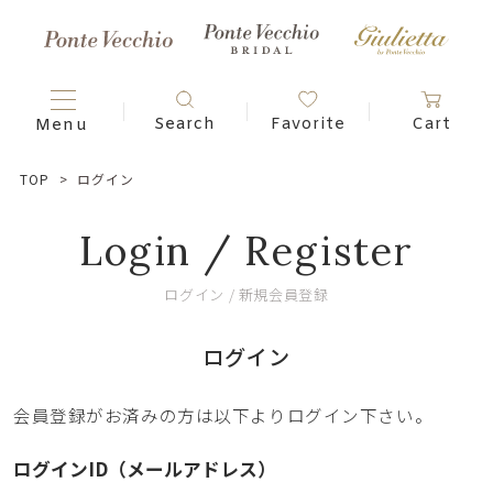
TOP
ログイン
Login / Register
ログイン / 新規会員登録
ログイン
会員登録がお済みの方は以下よりログイン下さい。
ログインID（メールアドレス）