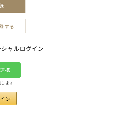
録
録する
ーシャルログイン
加します