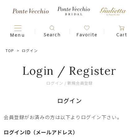
TOP
ログイン
Login / Register
ログイン / 新規会員登録
ログイン
会員登録がお済みの方は以下よりログイン下さい。
ログインID（メールアドレス）