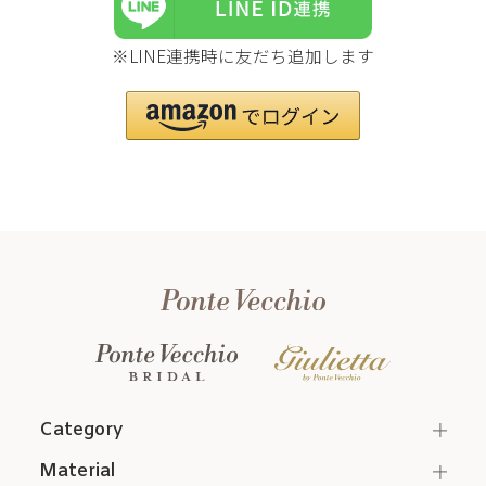
※LINE連携時に友だち追加します
Category
Material