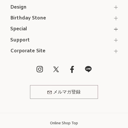
Design
Birthday Stone
Special
Support
Corporate Site
メルマガ登録
Online Shop Top