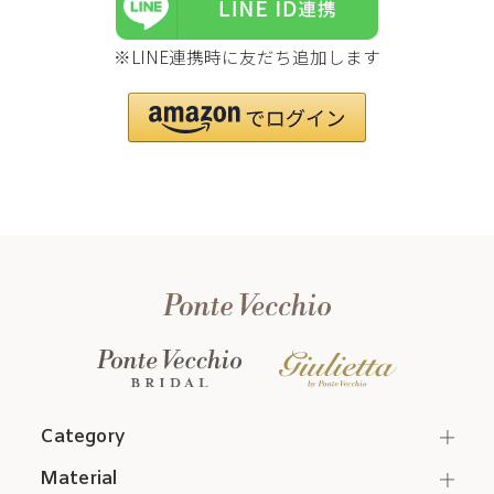
※LINE連携時に友だち追加します
Category
Material