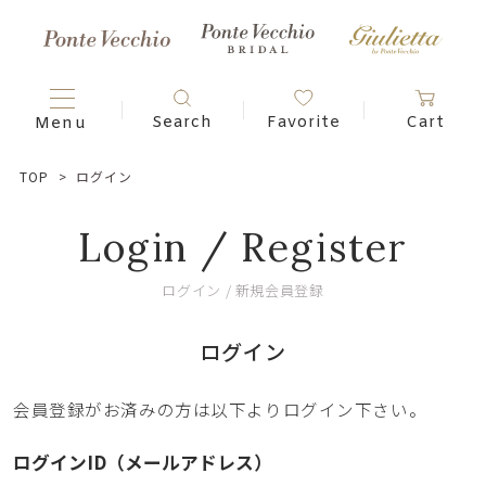
TOP
ログイン
Login / Register
ログイン / 新規会員登録
ログイン
会員登録がお済みの方は以下よりログイン下さい。
ログインID（メールアドレス）