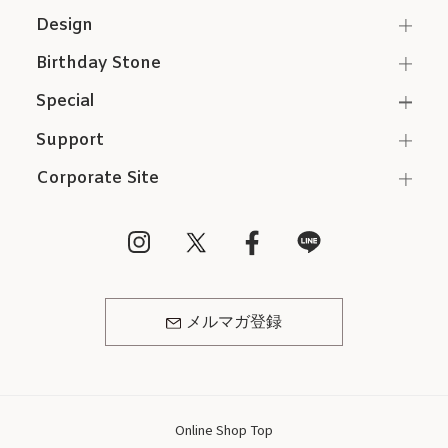
Design
Birthday Stone
Special
Support
Corporate Site
メルマガ登録
Online Shop Top