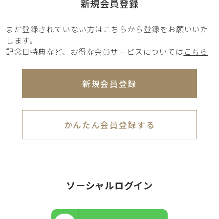
新規会員登録
まだ登録されていない方はこちらから登録をお願いいた
します。
記念日特典など、お得な会員サービスについては
こちら
新規会員登録
かんたん会員登録する
ソーシャルログイン