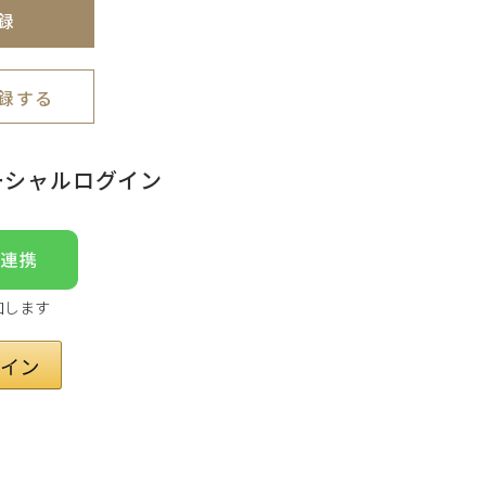
録
録する
ーシャルログイン
加します