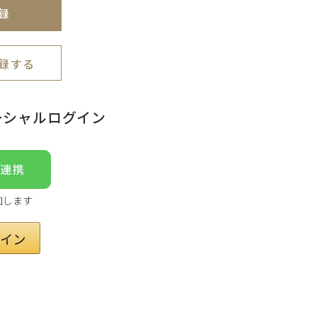
録
録する
ーシャルログイン
加します