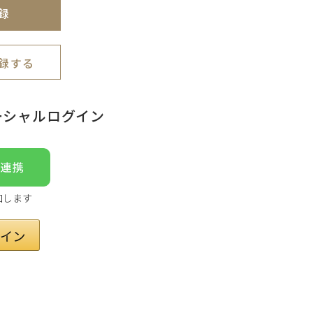
録
録する
ーシャルログイン
加します