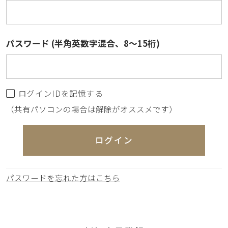
パスワード (半角英数字混合、8～15桁)
ログインIDを記憶する
（共有パソコンの場合は解除がオススメです）
ログイン
パスワードを忘れた方はこちら