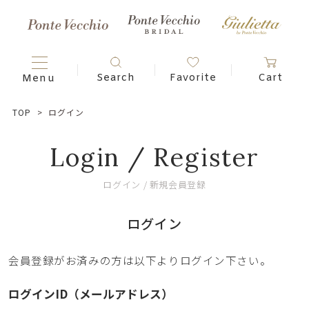
TOP
ログイン
Login / Register
ログイン / 新規会員登録
ログイン
会員登録がお済みの方は以下よりログイン下さい。
ログインID（メールアドレス）