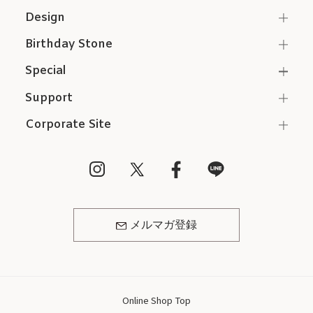
Design
Birthday Stone
Special
Support
Corporate Site
メルマガ登録
Online Shop Top