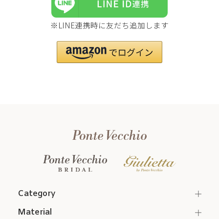
※LINE連携時に友だち追加します
Category
Material