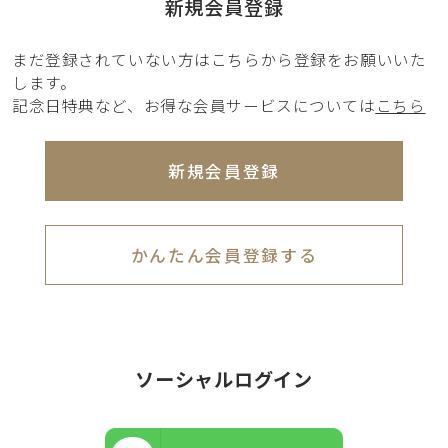
新規会員登録
まだ登録されていない方はこちらから登録をお願いいた
します。
記念日特典など、お得な会員サービスについては
こちら
新規会員登録
かんたん会員登録する
ソーシャルログイン