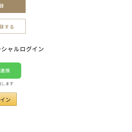
録
録する
ーシャルログイン
加します