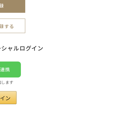
録
録する
ーシャルログイン
加します