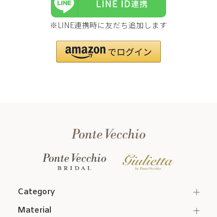
※LINE連携時に友だち追加します
Category
Material