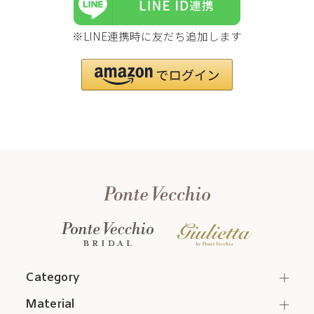
※LINE連携時に友だち追加します
Category
Material