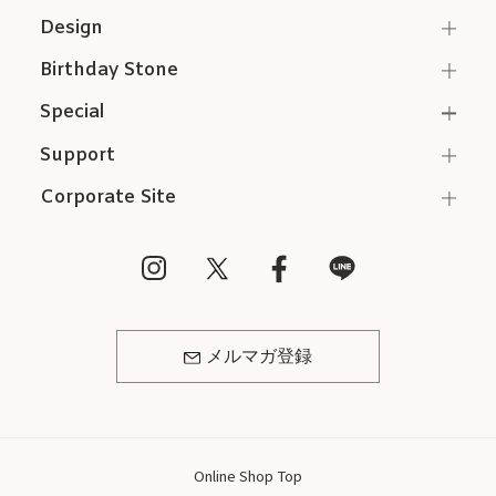
Design
Birthday Stone
Special
Support
Corporate Site
メルマガ登録
Online Shop Top