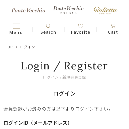
TOP
ログイン
Login / Register
ログイン / 新規会員登録
ログイン
会員登録がお済みの方は以下よりログイン下さい。
ログインID（メールアドレス）