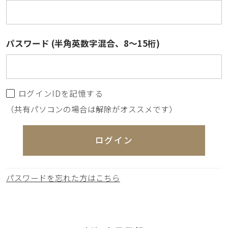
パスワード (半角英数字混合、8～15桁)
ログインIDを記憶する
（共有パソコンの場合は解除がオススメです）
ログイン
パスワードを忘れた方はこちら