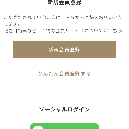
新規会員登録
まだ登録されていない方はこちらから登録をお願いいた
します。
記念日特典など、お得な会員サービスについては
こちら
新規会員登録
かんたん会員登録する
ソーシャルログイン