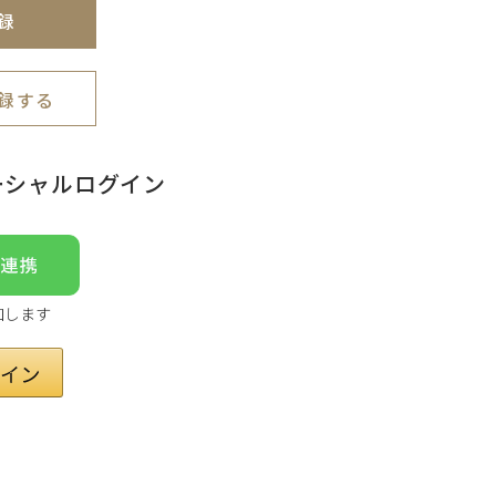
録
録する
ーシャルログイン
加します