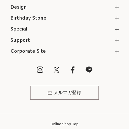
Design
Birthday Stone
Special
Support
Corporate Site
メルマガ登録
Online Shop Top