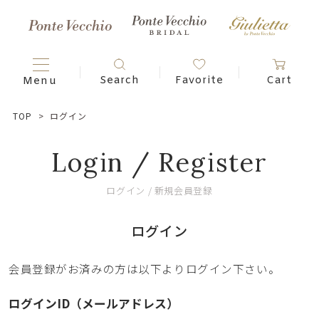
TOP
ログイン
Login / Register
ログイン / 新規会員登録
ログイン
会員登録がお済みの方は以下よりログイン下さい。
ログインID（メールアドレス）