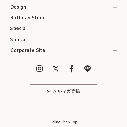
Design
Birthday Stone
Special
Support
Corporate Site
メルマガ登録
Online Shop Top