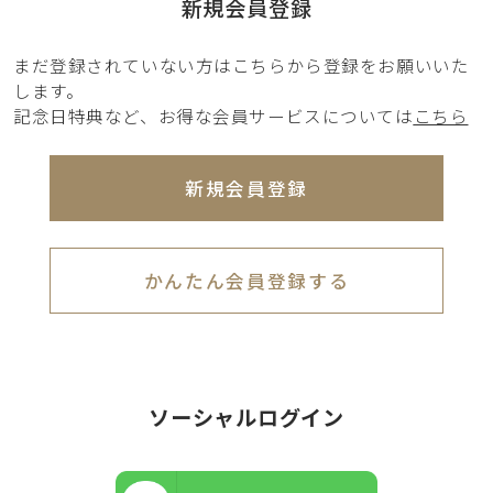
新規会員登録
まだ登録されていない方はこちらから登録をお願いいた
します。
記念日特典など、お得な会員サービスについては
こちら
新規会員登録
かんたん会員登録する
ソーシャルログイン