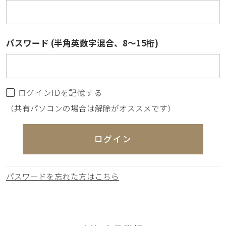
パスワード (半角英数字混合、8～15桁)
ログインIDを記憶する
（共有パソコンの場合は解除がオススメです）
ログイン
パスワードを忘れた方はこちら