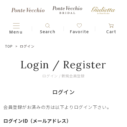
TOP
ログイン
Login / Register
ログイン / 新規会員登録
ログイン
会員登録がお済みの方は以下よりログイン下さい。
ログインID（メールアドレス）