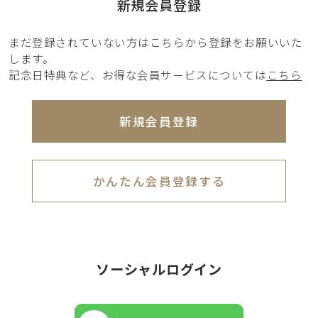
新規会員登録
まだ登録されていない方はこちらから登録をお願いいた
します。
記念日特典など、お得な会員サービスについては
こちら
新規会員登録
かんたん会員登録する
ソーシャルログイン