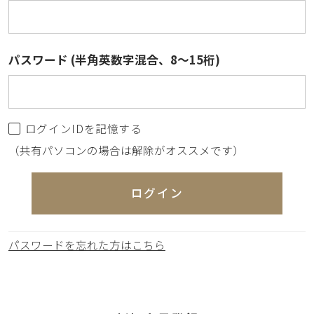
パスワード (半角英数字混合、8～15桁)
ログインIDを記憶する
（共有パソコンの場合は解除がオススメです）
ログイン
パスワードを忘れた方はこちら