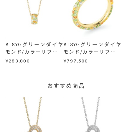
ハート
、
※お急ぎの方はご注文前にお問い合わせくださ
い。事前に現在の納期状況を確認いたします。
カラーストーン
商品の品質には万全を期しておりますが、万が一
不良品の場合、またはご注文のお品と異なる場合
刻印サービス対象商品
刻印
お届け予定日はご注文から2営業日以内にメールに
は、早急に商品を交換させていただきます。
※刻印をお入れする場合は、プラ
てご案内いたします。
お手数ですが商品到着後7日間以内に、お電話また
詳しくは
こちら
ス約14営業日ほど頂戴しておりま
はお問い合わせフォームよりご連絡ください。
K18YGグリーンダイヤ
K18YGグリーンダイヤ
この場合の返送料は弊社にて負担いたしますの
す。
モンド/カラーサファイ
モンド/カラーサファイ
で、着払いにてご返送ください。
※連休等の都合上、通常よりお時
ア/ダイヤモンドネック
ア/ダイヤモンドリング
¥283,800
¥797,500
詳細は
こちら
間がかかる場合がございます。
レス
5文字まで文字入れ可能。
刻印文字数
おすすめ商品
ハートの外側側面に刻印いたしま
す。
文字タイプA、文字タイプB、文字
刻印字体
タイプCよりお選びいただけま
す。