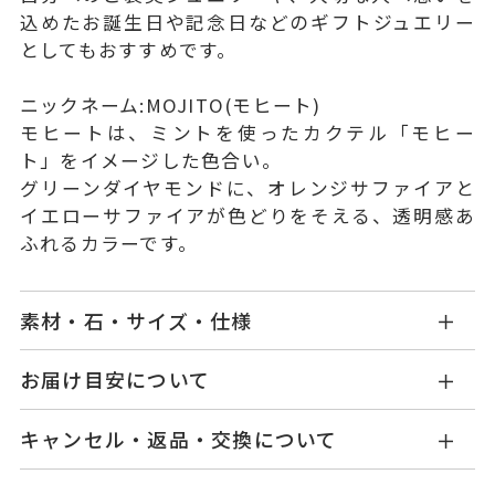
込めたお誕生日や記念日などのギフトジュエリー
としてもおすすめです。
ニックネーム:MOJITO(モヒート)
モヒートは、ミントを使ったカクテル「モヒー
ト」をイメージした色合い。
グリーンダイヤモンドに、オレンジサファイアと
イエローサファイアが色どりをそえる、透明感あ
ふれるカラーです。
素材・石・サイズ・仕様
GL0003N160GDYG
品番
お届け目安について
商品ページの【お届け目安】をご確認くださいま
K18イエローゴールド
素材
キャンセル・返品・交換について
せ。
グリーンダイヤモンド
0.26ct
石
ご注文およびご入金確認後、以下の日程にて発送
キャンセル
ご注文後でも、商品手配前のご注文に