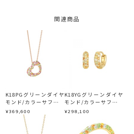
いたします。
サファイア
0.26ct
つきましてはキャンセルを承ります。
※メンバーシップ登録済みのお客さまは、マイペ
ダイヤモンド
0.12ct
■お届け目安が「3営業日以内に発送」の商品
関連商品
ージの購入履歴一覧よりご注文状況をご確認いた
※石の色味には多少の個体差がご
3営業日以内に発送いたします。
だけます。
ざいます。
ご注文状況が「注文済み」の場合に限り、キャ
例：金曜日17時までのご注文→翌週火曜日までに
ンセルを承ります。
-
リングサイズ
発送いたします。
メンバーシップ未登録のお客さまは、お問い合
チェーン全長(取り外し不可) 40c
詳細
わせフォームよりご連絡ください。
■お届け目安が「約1ヶ月半以内～」の商品
m
ご注文いただいてから在庫状況を確認いたしま
返品・交換
以下の場合、商品の返品・交換・返金
トップ 縦：約15mm 横：約18m
す。
は承りかねます。
m 厚さ：約4mm
・一度ご使用になった商品
・在庫のご用意ができる場合： 約1週間～1ヶ月以
ネックレス
、
・受注生産の商品
カテゴリー
K18PGグリーンダイヤ
K18YGグリーンダイヤ
内を目安に発送いたします。
・お客さまのお手元で傷や汚れが発生した商品
モンド/カラーサファイ
モンド/カラーサファイ
サファイア
、
・到着後ご連絡無く7日以上経過した商品
ア/ダイヤモンドネック
ア/ダイヤモンドピアス
ダイヤモンド
、
¥369,600
¥298,100
・受注生産となる場合： 商品ページに記載のある
・刻印をお入れした商品
レス
K18YG
、
目安日数を頂戴し、一から製作いたします。
・販売期間が限定されている商品
パヴェ
、
・過度な交換・返品を繰り返している場合