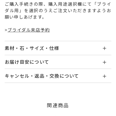
ご購入手続きの際、購入用途選択欄にて「ブライ
ダル用」を選択のうえご注文いただきますようお
願い申しあげます。
>
ブライダル来店予約
素材・石・サイズ・仕様
GL0352W001WDM5
品番
お届け目安について
お届け予定日はご注文から2営業日以内にメールに
Pt950
素材
キャンセル・返品・交換について
てご案内いたします。
ダイヤモンド 0.25ct
石
詳しくは
こちら
キャンセル
ご注文後でも、商品手配前のご注文に
つきましてはキャンセルを承ります。
#4～#14
リングサイズ
※メンバーシップ登録済みのお客さまは、マイペ
サイズ直し #7以上 は+2、-1まで
関連商品
ージの購入履歴一覧よりご注文状況をご確認いた
可、#6.5以下は+1のみ可
だけます。