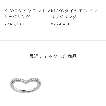
す。
お手数ですが商品到着後7日間以内に、お電話また
はお問い合わせフォームよりご連絡ください。
K18YGダイヤモンドマ
K18YGダイヤモンドマ
この場合の返送料は弊社にて負担いたしますの
リッジリング
リッジリング
で、着払いにてご返送ください。
¥245,300
¥224,400
詳細は
こちら
最近チェックした商品