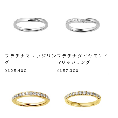
ご注文状況が「注文済み」の場合に限り、キャ
リング幅 最大：約1.8mm/最
詳細
ンセルを承ります。
小：約1.6mm
メンバーシップ未登録のお客さまは、お問い合
ハーフエタニティ
わせフォームよりご連絡ください。
結婚指輪(マリッジリング)
カテゴリー
返品・交換
以下の場合、商品の返品・交換・返金
は承りかねます。
刻印サービス対象商品
刻印
・一度ご使用になった商品
インサイドストーン 可
・受注生産の商品
プラチナマリッジリン
プラチナダイヤモンド
刻印をお入れしない場合のお届け
・お客さまのお手元で傷や汚れが発生した商品
グ
マリッジリング
目安:約1ヶ月半
・到着後ご連絡無く7日以上経過した商品
¥125,400
¥157,300
・刻印をお入れした商品
サイズ#4.5までは、5文字まで。
刻印文字数
・販売期間が限定されている商品
サイズ#5以上は、16文字まで刻印
・過度な交換・返品を繰り返している場合
可能。
商品の品質には万全を期しておりますが、万が一
文字タイプA、文字タイプB、文字
刻印字体
不良品の場合、またはご注文のお品と異なる場合
タイプCよりお選びいただけま
は、早急に商品を交換させていただきます。