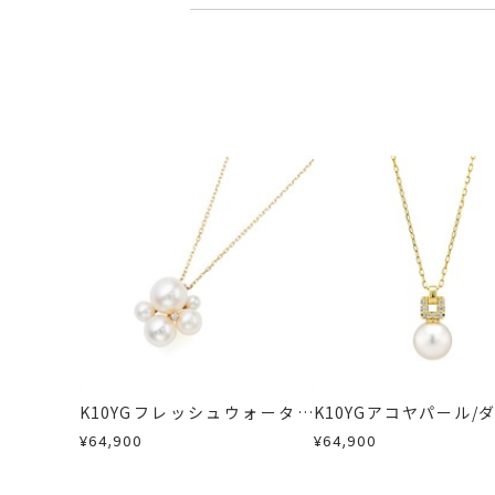
■お届け目安が「3営業日以内に発送
フレッシュウォー
キャンセル
ご注文後でも、商品手配前
3営業日以内に発送いたします。
※パールの色味に
※メンバーシップ登録済みのお客さま
ご注文状況が「注文済み」の場合に
例：金曜日17時までのご注文→翌週
リングサイズ
-
メンバーシップ未登録のお客さまは
■お届け目安が「約1ヶ月半以内～」
返品・交換
以下の場合、商品の返品・
チェーン全長(取り
詳細
ご注文いただいてから在庫状況を確認
・一度ご使用になった商品
トップ 縦：約21.
・受注生産の商品
・在庫のご用意ができる場合： 約1週
・お客さまのお手元で傷や汚れが発生
カテゴリー
ネックレス
、
ダイ
・到着後ご連絡無く7日以上経過した
・受注生産となる場合： 商品ページ
・刻印をお入れした商品
刻印
-
・販売期間が限定されている商品
※お急ぎの方はご注文前にお問い合わ
・過度な交換・返品を繰り返している
お届け予定日はご注文から2営業日以
商品の品質には万全を期しております
詳しくは
こちら
お手数ですが商品到着後7日間以内に
この場合の返送料は弊社にて負担いた
K10YGフレッシュウォーター
K10YGアコヤパール/
詳細は
こちら
パール/ダイヤモンドネックレ
ンドネックレス
¥64,900
¥64,900
ス