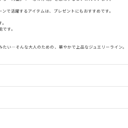
ーンで活躍するアイテムは、プレゼントにもおすすめです。
す。
能です。
みたい―そんな大人のための、華やかで上品なジュエリーライン。
G1
ルド
くださいませ。
程にて発送いたします。
1ct