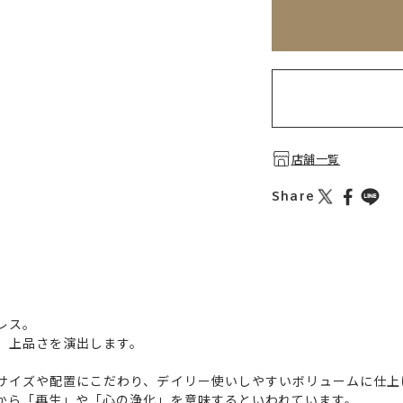
※刻印情報が入力さ
店舗一覧
Share
レス。
、上品さを演出します。
サイズや配置にこだわり、デイリー使いしやすいボリュームに仕上
から「再生」や「心の浄化」を意味するといわれています。