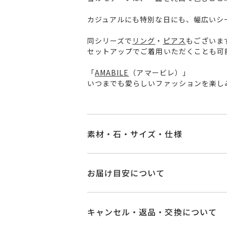
カジュアルにも特別な日にも、幅広いシ
同シリーズで
リング
・
ピアス
もございま
セットアップでご着用いただくことも可
「
AMABILE
（アマービレ）」
いつまでも愛らしいファッションを楽し
素材・石・サイズ・仕様
品番
GL2321N001FPY
お届け目安について
素材
K10イエローゴー
商品ページの【お届け目安】をご確認
ご注文およびご入金確認後、以下の日
キャンセル・返品・交換について
ダイヤモンド
0.0
石