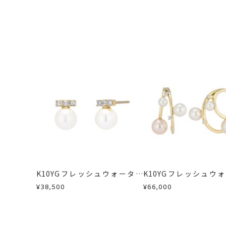
K10YGフレッシュウォーター
K10YGフレッシュウ
パール/ホワイトトパーズピア
パール/ダイヤモンドピ
¥38,500
¥66,000
ス