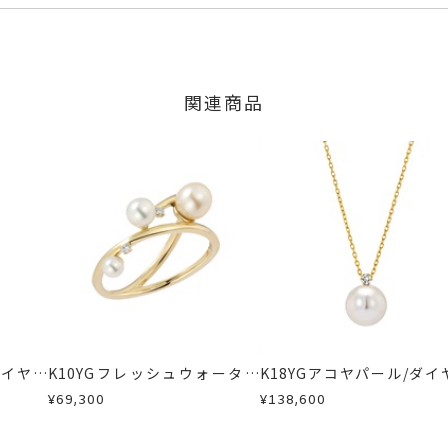
」の商品
ターパール
のご注文につきましてはキャンセルを承ります。
は多少の個体差がございます。
は、マイページの購入履歴一覧よりご注文状況をご確認いただけま
限り、キャンセルを承ります。
火曜日までに発送いたします。
、お問い合わせフォームよりご連絡ください。
関連商品
の商品
交換・返金は承りかねます。
外し可) 45cm
いたします。
2mm 横：約11.2mm 厚さ：約6mm
間～1ヶ月以内を目安に発送いたします。
した商品
ヤモンド
、
パール
、
K10YG
、
バー／ワンライン
商品
に記載のある目安日数を頂戴し、一から製作いたします。
せください。事前に現在の納期状況を確認いたします。
場合
内にメールにてご案内いたします。
が、万が一不良品の場合、またはご注文のお品と異なる場合は、早
、お電話またはお問い合わせフォームよりご連絡ください。
しますので、着払いにてご返送ください。
ダイヤモ
K10YGフレッシュウォーター
K18YGアコヤパール/ダイ
パール/ダイヤモンドリング
ンドネックレス
¥69,300
¥138,600