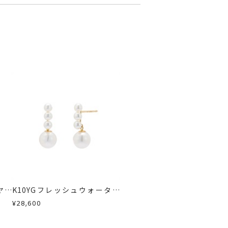
す。
急に商品を交換させていただきます。
ヤモ
K10YGフレッシュウォーター
パールピアス
¥28,600