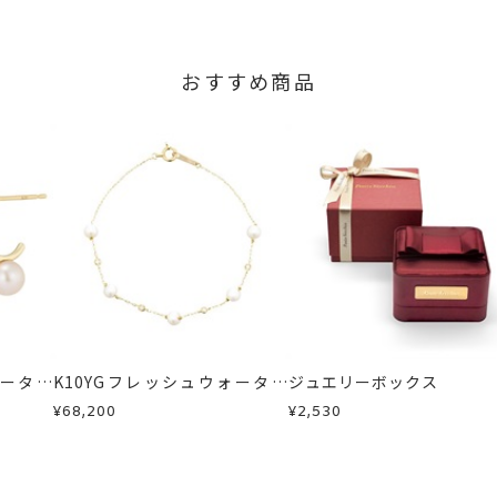
おすすめ商品
ォーター
K10YGフレッシュウォーター
ジュエリーボックス
アス
パール/ダイヤモンドブレスレ
¥68,200
¥2,530
ット