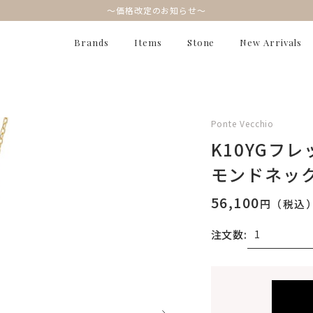
～価格改定のお知らせ～
Brands
Items
Stone
New Arrivals
Ponte Vecchio
K10YGフ
モンドネッ
56,100
円（税込
注文数:
無料刻印
(刻印につ
刻印を希望しない
刻印を希望する