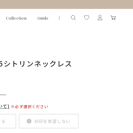
Collection
Guide
925シトリンネックレス
）
いて)
※必ず選択ください
する
刻印を希望しない