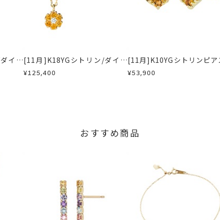
せください。事前に現在の納期状況を確認いたします。
印は承っておりませんので、あらかじめご了承ください。
場合
内にメールにてご案内いたします。
文字数はアルファベット小文字10文字以内)
が、万が一不良品の場合、またはご注文のお品と異なる場合は、早
カウントとなります。
、お電話またはお問い合わせフォームよりご連絡ください。
」など記号やスペースはお入れできません。
しますので、着払いにてご返送ください。
2016.4.1)
ン/ダイヤ
[11月]K18YGシトリン/ダイヤ
[11月]K10YGシトリンピア
前」もしくは「日付のみ」の刻印は承りかねます。
ックレス
モンドリバーシブルネックレス
¥125,400
¥53,900
ースプーン用文字タイプ
きません。
おすすめ商品