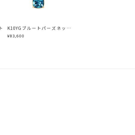
ト
K10YGブルートパーズネック
レス
¥83,600