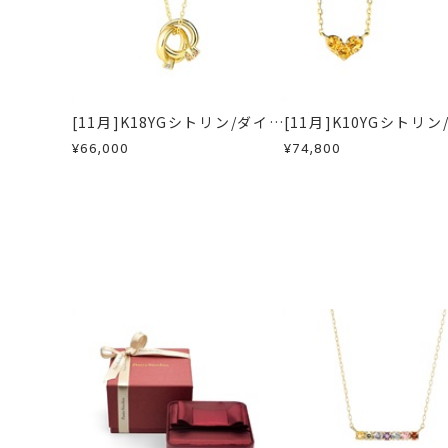
※お急ぎの方はご注文前にお問い合わ
ご注文確定後の刻
・過度な交換・返品を繰り返している
お届け予定日はご注文から2営業日以
一段目：お名前(
刻印文字数
商品の品質には万全を期しております
詳しくは
こちら
※大文字は2文字
お手数ですが商品到着後7日間以内に
※「.(ドット)
この場合の返送料は弊社にて負担いた
二段目：お誕生日(例：
[11月]K18YGシトリン/ダイヤ
[11月]K10YGシトリ
詳細は
こちら
※二段とも「お名
モンドチャーム
モンドリバーシブルネ
¥66,000
¥74,800
BABY'Sシルバ
刻印字体
※字体の選択はで