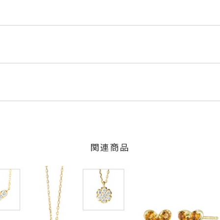
SR
くださいませ。
程にて発送いたします。
」の商品
少の個体差がございます。
のご注文につきましてはキャンセルを承ります。
は、マイページの購入履歴一覧よりご注文状況をご確認いただけま
限り、キャンセルを承ります。
火曜日までに発送いたします。
、お問い合わせフォームよりご連絡ください。
関連商品
外し可) 40cm
の商品
交換・返金は承りかねます。
5mm 横：約8.5mm
いたします。
リン
、
シルバー
間～1ヶ月以内を目安に発送いたします。
した商品
商品
に記載のある目安日数を頂戴し、一から製作いたします。
商品
場合には、必ずご注文時にご指定ください。