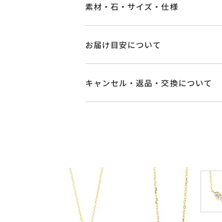
素材・石・サイズ・仕様
品番
MC1404N001CT
お届け目安について
素材
SV925
商品ページの【お届け目安】をご確認
ご注文およびご入金確認後、以下の日
キャンセル・返品・交換について
シトリン
石
■お届け目安が「3営業日以内に発送
※石の色味には多
キャンセル
ご注文後でも、商品手配前
3営業日以内に発送いたします。
※メンバーシップ登録済みのお客さま
リングサイズ
-
ご注文状況が「注文済み」の場合に
例：金曜日17時までのご注文→翌週
メンバーシップ未登録のお客さまは
チェーン全長(取り
詳細
■お届け目安が「約1ヶ月半以内～」
返品・交換
以下の場合、商品の返品・
トップ 縦：約15.
ご注文いただいてから在庫状況を確認
・一度ご使用になった商品
・受注生産の商品
カテゴリー
ネックレス
、
シト
・在庫のご用意ができる場合： 約1週
・お客さまのお手元で傷や汚れが発生
・到着後ご連絡無く7日以上経過した
・受注生産となる場合： 商品ページ
刻印サービス対象
刻印
・刻印をお入れした商品
※刻印をご希望の
・販売期間が限定されている商品