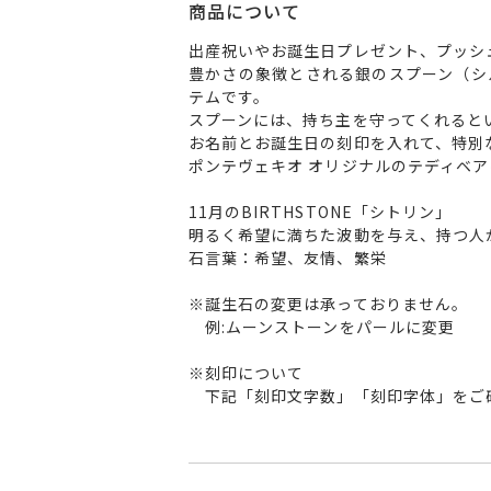
商品について
出産祝いやお誕生日プレゼント、プッシ
豊かさの象徴とされる銀のスプーン（シ
テムです。
スプーンには、持ち主を守ってくれると
お名前とお誕生日の刻印を入れて、特別
ポンテヴェキオ オリジナルのテディベ
11月のBIRTHSTONE「シトリン」
明るく希望に満ちた波動を与え、持つ人
石言葉：希望、友情、繁栄
※誕生石の変更は承っておりません。
例:ムーンストーンをパールに変更
※刻印について
下記「刻印文字数」「刻印字体」をご