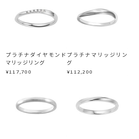
リング幅 約1.8mm
詳細
メンバーシップ未登録のお客さまは、お問い合
わせフォームよりご連絡ください。
結婚指輪(マリッジリング)
カテゴリー
返品・交換
以下の場合、商品の返品・交換・返金
刻印サービス対象商品
刻印
は承りかねます。
インサイドストーン 可
・一度ご使用になった商品
刻印をお入れしない場合のお届け
・受注生産の商品
プラチナダイヤモンド
プラチナマリッジリン
目安:約1ヶ月半
・お客さまのお手元で傷や汚れが発生した商品
マリッジリング
グ
・到着後ご連絡無く7日以上経過した商品
¥117,700
¥112,200
16文字まで刻印可能。
刻印文字数
・刻印をお入れした商品
・販売期間が限定されている商品
文字タイプA、文字タイプB、文字
刻印字体
・過度な交換・返品を繰り返している場合
タイプCよりお選びいただけま
す。
商品の品質には万全を期しておりますが、万が一
不良品の場合、またはご注文のお品と異なる場合
は、早急に商品を交換させていただきます。
お手数ですが商品到着後7日間以内に、お電話また
はお問い合わせフォームよりご連絡ください。