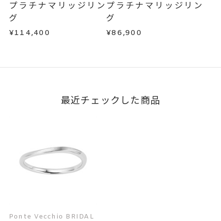
プラチナマリッジリン
プラチナマリッジリン
この場合の返送料は弊社にて負担いたしますの
グ
グ
で、着払いにてご返送ください。
¥114,400
¥86,900
詳細は
こちら
最近チェックした商品
Ponte Vecchio BRIDAL