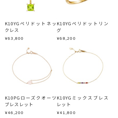
ご注文いただいてから在庫状況を確認いたしま
返品・交換
以下の場合、商品の返品・交換・返金
ブレスレット
、
カテゴリー
す。
は承りかねます。
ペリドット
、
・一度ご使用になった商品
・在庫のご用意ができる場合： 約1週間～1ヶ月以
K10YG
・受注生産の商品
K10YGペリドットネッ
K10YGペリドットリン
内を目安に発送いたします。
・お客さまのお手元で傷や汚れが発生した商品
クレス
グ
-
刻印
・到着後ご連絡無く7日以上経過した商品
¥63,800
¥68,200
・受注生産となる場合： 商品ページに記載のある
・刻印をお入れした商品
目安日数を頂戴し、一から製作いたします。
・販売期間が限定されている商品
・過度な交換・返品を繰り返している場合
※お急ぎの方はご注文前にお問い合わせくださ
い。事前に現在の納期状況を確認いたします。
商品の品質には万全を期しておりますが、万が一
不良品の場合、またはご注文のお品と異なる場合
お届け予定日はご注文から2営業日以内にメールに
は、早急に商品を交換させていただきます。
てご案内いたします。
お手数ですが商品到着後7日間以内に、お電話また
詳しくは
こちら
はお問い合わせフォームよりご連絡ください。
K10PGローズクオーツ
K10YGミックスブレス
この場合の返送料は弊社にて負担いたしますの
ブレスレット
レット
で、着払いにてご返送ください。
¥46,200
¥41,800
詳細は
こちら