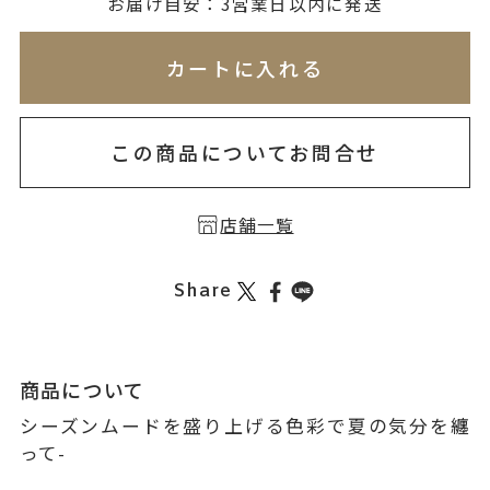
無料刻印
(刻印について)
お届け目安：3営業日以内に発送
※必ず選択ください
※刻印情報が入力されてないためカートに入れられ
カートに入れる
を希望しない
印を希望する
この商品についてお問合せ
店舗一覧
Share
商品について
シーズンムードを盛り上げる色彩で夏の気分を纏
って-