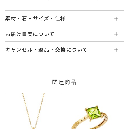
素材・石・サイズ・仕様
OB2507B001PRYG1
品番
お届け目安について
商品ページの【お届け目安】をご確認くださいま
K10イエローゴールド
素材
キャンセル・返品・交換について
せ。
ペリドット
石
ご注文およびご入金確認後、以下の日程にて発送
キャンセル
ご注文後でも、商品手配前のご注文に
いたします。
※石の色味には多少の個体差がご
つきましてはキャンセルを承ります。
※メンバーシップ登録済みのお客さまは、マイペ
ざいます。
■お届け目安が「3営業日以内に発送」の商品
関連商品
ージの購入履歴一覧よりご注文状況をご確認いた
-
リングサイズ
3営業日以内に発送いたします。
だけます。
ご注文状況が「注文済み」の場合に限り、キャ
チェーン全長(スライドアジャスタ
詳細
例：金曜日17時までのご注文→翌週火曜日までに
ンセルを承ります。
ー) 18cm
発送いたします。
メンバーシップ未登録のお客さまは、お問い合
モチーフ 縦：約6.1mm 横：約6.
わせフォームよりご連絡ください。
■お届け目安が「約1ヶ月半以内～」の商品
1mm 厚さ：約3.3mm