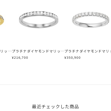
した商品
リング)
商品
商品
ン 可
場合
い場合のお届け目安:約1ヶ月半
が、万が一不良品の場合、またはご注文のお品と異なる場合は、早
は、5文字まで。
、お電話またはお問い合わせフォームよりご連絡ください。
16文字まで刻印可能。
しますので、着払いにてご返送ください。
マリッジ
プラチナダイヤモンドマリッジ
プラチナダイヤモンドマリ
リング
リング
字タイプB、文字タイプCよりお選びいただけます。
¥216,700
¥350,900
最近チェックした商品