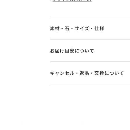
素材・石・サイズ・仕様
品番
PG1117W201WD
お届け目安について
素材
Pt900
お届け予定日はご注文から2営業日以
詳しくは
こちら
キャンセル・返品・交換について
石
ダイヤモンド 0.3
キャンセル
ご注文後でも、商品手配前
#3～#19
※メンバーシップ登録済みのお客さま
リングサイズ
※#16からは17
ご注文状況が「注文済み」の場合に
メンバーシップ未登録のお客さまは
サイズ直し #7以上
返品・交換
以下の場合、商品の返品・
リング幅 約2.7
詳細
・一度ご使用になった商品
ハーフエタニティ
・受注生産の商品