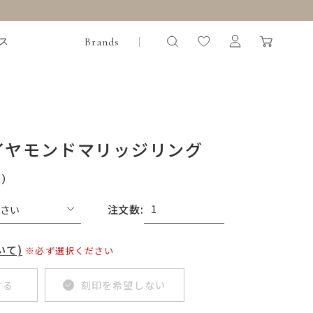
Brands
ス
イヤモンドマリッジリング
込）
注文数:
いて)
※必ず選択ください
する
刻印を希望しない