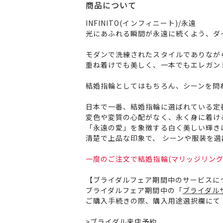
商品について
INFINITO(インフィニート)/永遠
光にあふれる瞬間が永遠に続くよう、ダ
モダンで洗練されたスタイルでありなが
重ね着けでも美しく、一本でもエレガン
結婚指輪としてはもちろん、シーンを問
日本で一番、結婚指輪に選ばれている定
変色や変質の心配がなく、永く身に着け
「永遠の愛」を象徴する白く美しい輝き
清楚で上品な印象で、 シーンや服装を
一度のご注文で結婚指輪(マリッジリング
【ブライダルフェア期間中のサービスに
ブライダルフェア期間中の「
ブライダル
ご購入手続きの際、購入用途選択欄にて
>
ブライダル来店予約