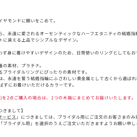
イヤモンドに願いをこめて。
ら、永遠に愛されるオーセンティックなハーフエタニティの結婚指輪
トに装える上品でシンプルなデザイン。
わず身に着けやすいデザインのため、日常使いのリングとしてもお
番の素材、プラチナ。
るブライダルリングにぴったりの素材です。
は、永遠を誓う結婚指輪にふさわしい貴金属として古くから選ばれ
選ばずにお着けいただけるカラーです。
)を2点ご購入の場合は、1つの木箱にまとめてお届けいたします。
つきまして】
サービス
」につきましては、ブライダル用にご注文のお客さまのみ
「ブライダル用」を選択のうえご注文いただきますようお願い申し