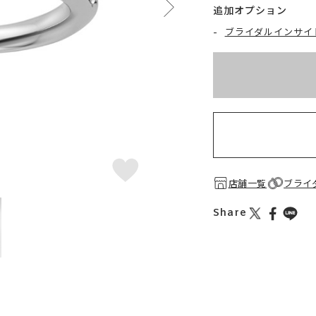
追加オプション
-
ブライダルインサイ
※刻印情報が入力さ
お届け目安：約2ヶ月
店舗一覧
ブライ
Share