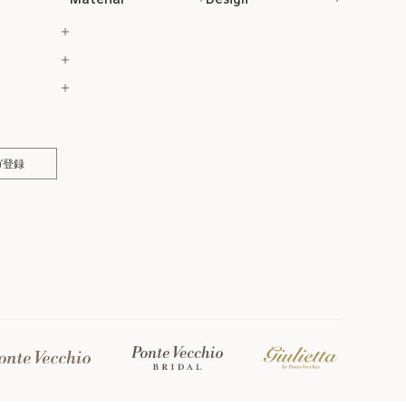
Material
Design
ガ登録