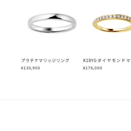
・お客さまのお手元で傷や汚れが発生
カテゴリー
結婚指輪(マリッジ
・到着後ご連絡無く7日以上経過した
・刻印をお入れした商品
刻印サービス対象
刻印
・販売期間が限定されている商品
インサイドストー
・過度な交換・返品を繰り返している
刻印をお入れしな
商品の品質には万全を期しております
サイズ#4.5まで
刻印文字数
お手数ですが商品到着後7日間以内に
サイズ#5以上は、
この場合の返送料は弊社にて負担いた
プラチナマリッジリング
K18YGダイヤモンド
詳細は
こちら
リング
刻印字体
文字タイプA、文
¥130,900
¥176,000