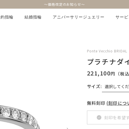
～価格改定のお知らせ～
婚約指輪
結婚指輪
アニバーサリージュエリー
サービ
Ponte Vecchio BRIDAL
プラチナダ
221,100
円（税
サイズ:
無料刻印
(刻印につ
刻印を希望