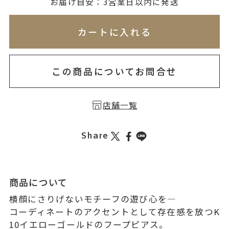
無料刻印
(刻印について)
お届け目安：3営業日以内に発送
※必ず選択ください
※刻印情報が入力されてないためカートに入れられ
カートに入れる
を希望しない
印を希望する
この商品についてお問合せ
店舗一覧
Share
商品について
横顔にさりげないモチーフの遊び心を―
コーディネートのアクセントとして存在感を放つK
10イエローゴールドのフープピアス。