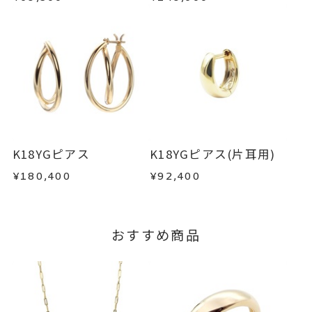
-
刻印
・到着後ご連絡無く7日以上経過した商品
・受注生産となる場合： 商品ページに記載のある
・刻印をお入れした商品
目安日数を頂戴し、一から製作いたします。
・販売期間が限定されている商品
・過度な交換・返品を繰り返している場合
※お急ぎの方はご注文前にお問い合わせくださ
い。事前に現在の納期状況を確認いたします。
商品の品質には万全を期しておりますが、万が一
不良品の場合、またはご注文のお品と異なる場合
お届け予定日はご注文から2営業日以内にメールに
は、早急に商品を交換させていただきます。
てご案内いたします。
お手数ですが商品到着後7日間以内に、お電話また
K18YGピアス
K18YGピアス(片耳用)
詳しくは
こちら
はお問い合わせフォームよりご連絡ください。
¥180,400
¥92,400
この場合の返送料は弊社にて負担いたしますの
で、着払いにてご返送ください。
詳細は
こちら
おすすめ商品