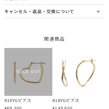
商品ページの【お届け目安】をご確認くださいま
K10イエローゴールド
素材
キャンセル・返品・交換について
せ。
-
石
ご注文およびご入金確認後、以下の日程にて発送
キャンセル
ご注文後でも、商品手配前のご注文に
いたします。
つきましてはキャンセルを承ります。
-
リングサイズ
※メンバーシップ登録済みのお客さまは、マイペ
■お届け目安が「3営業日以内に発送」の商品
関連商品
ージの購入履歴一覧よりご注文状況をご確認いた
縦：約23mm 横：約23mm 厚
詳細
3営業日以内に発送いたします。
だけます。
さ：約1.5mm
ご注文状況が「注文済み」の場合に限り、キャ
イヤリング加工：不可
例：金曜日17時までのご注文→翌週火曜日までに
ンセルを承ります。
発送いたします。
メンバーシップ未登録のお客さまは、お問い合
ピアス
、
カテゴリー
わせフォームよりご連絡ください。
SOLD OUT
石なし
、
■お届け目安が「約1ヶ月半以内～」の商品
K10YG
、
ご注文いただいてから在庫状況を確認いたしま
返品・交換
以下の場合、商品の返品・交換・返金
す。
フープ
、
は承りかねます。
・一度ご使用になった商品
フラワー
、
・在庫のご用意ができる場合： 約1週間～1ヶ月以
・受注生産の商品
K10YGピアス
K18YGピアス
地金
内を目安に発送いたします。
・お客さまのお手元で傷や汚れが発生した商品
¥69,300
¥149,600