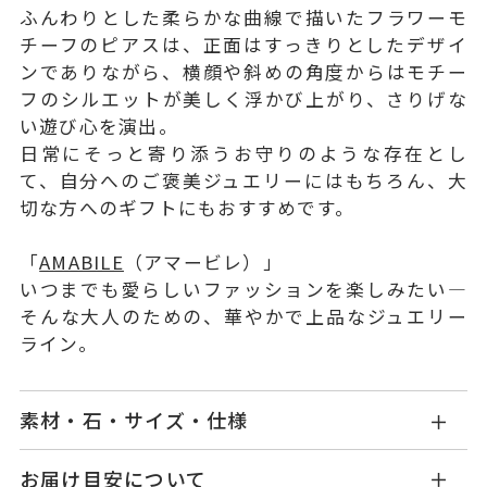
ふんわりとした柔らかな曲線で描いたフラワーモ
チーフのピアスは、正面はすっきりとしたデザイ
ンでありながら、横顔や斜めの角度からはモチー
フのシルエットが美しく浮かび上がり、さりげな
い遊び心を演出。
日常にそっと寄り添うお守りのような存在とし
て、自分へのご褒美ジュエリーにはもちろん、大
切な方へのギフトにもおすすめです。
「
AMABILE
（アマービレ）」
いつまでも愛らしいファッションを楽しみたい―
そんな大人のための、華やかで上品なジュエリー
ライン。
素材・石・サイズ・仕様
AL2601P001XXYG1
品番
お届け目安について