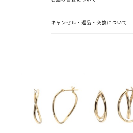
素材
K10イエローゴー
商品ページの【お届け目安】をご確認
ご注文およびご入金確認後、以下の日
キャンセル・返品・交換について
石
-
■お届け目安が「3営業日以内に発送
キャンセル
ご注文後でも、商品手配前
3営業日以内に発送いたします。
※メンバーシップ登録済みのお客さま
リングサイズ
-
ご注文状況が「注文済み」の場合に
例：金曜日17時までのご注文→翌週
メンバーシップ未登録のお客さまは
縦：約17.5mm 
詳細
■お届け目安が「約1ヶ月半以内～」
イヤリング加工：
返品・交換
以下の場合、商品の返品・
ご注文いただいてから在庫状況を確認
・一度ご使用になった商品
カテゴリー
ピアス
、
石なしピ
・受注生産の商品
・在庫のご用意ができる場合： 約1週
・お客さまのお手元で傷や汚れが発生
・到着後ご連絡無く7日以上経過した
・受注生産となる場合： 商品ページ
刻印
-
・刻印をお入れした商品
・販売期間が限定されている商品
※お急ぎの方はご注文前にお問い合わ
・過度な交換・返品を繰り返している
お届け予定日はご注文から2営業日以
商品の品質には万全を期しております
詳しくは
こちら
お手数ですが商品到着後7日間以内に