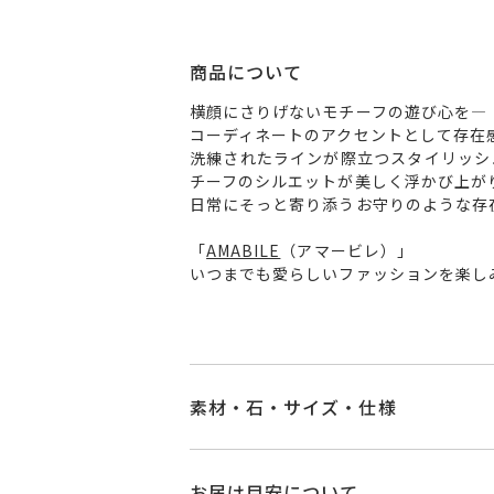
商品について
横顔にさりげないモチーフの遊び心を―
コーディネートのアクセントとして存在
洗練されたラインが際立つスタイリッシ
チーフのシルエットが美しく浮かび上が
日常にそっと寄り添うお守りのような存
「
AMABILE
（アマービレ）」
いつまでも愛らしいファッションを楽し
素材・石・サイズ・仕様
品番
AL2602P001XXY
お届け目安について