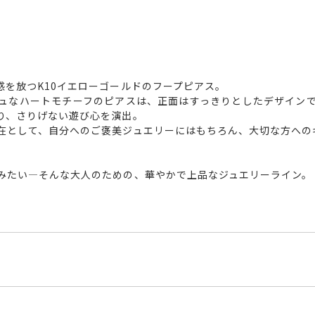
感を放つK10イエローゴールドのフープピアス。
ュなハートモチーフのピアスは、正面はすっきりとしたデザイン
り、さりげない遊び心を演出。
在として、自分へのご褒美ジュエリーにはもちろん、大切な方への
みたい―そんな大人のための、華やかで上品なジュエリーライン
G1