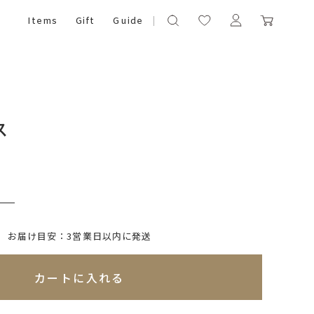
Items
Gift
Guide
ス
）
いて)
※必ず選択ください
お届け目安：3営業日以内に発送
れてないためカートに入れられません
カートに入れる