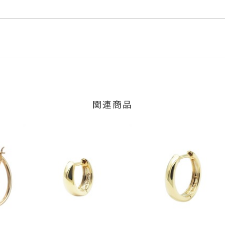
ルド
くださいませ。
程にて発送いたします。
」の商品
のご注文につきましてはキャンセルを承ります。
は、マイページの購入履歴一覧よりご注文状況をご確認いただけま
限り、キャンセルを承ります。
火曜日までに発送いたします。
、お問い合わせフォームよりご連絡ください。
横：約19.7mm 厚さ：約1.5mm
関連商品
の商品
不可
交換・返金は承りかねます。
いたします。
アス
、
K10YGピアス
、
ハートピアス
、
地金ピアス
、
フープピアス
間～1ヶ月以内を目安に発送いたします。
した商品
商品
に記載のある目安日数を頂戴し、一から製作いたします。
せください。事前に現在の納期状況を確認いたします。
場合
内にメールにてご案内いたします。
が、万が一不良品の場合、またはご注文のお品と異なる場合は、早
、お電話またはお問い合わせフォームよりご連絡ください。