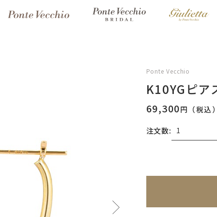
Ponte Vecchio
K10YGピア
69,300
円（税込
注文数:
無料刻印
(刻印につ
※刻印情報が入力さ
刻印を希望しない
刻印を希望する