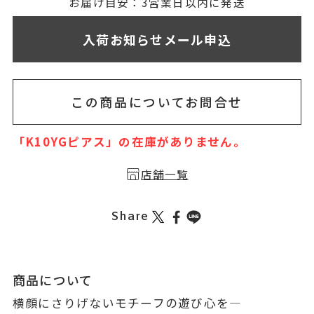
無料刻印
(刻印について)
お届け目安：3営業日以内に発送
※必ず選択ください
入荷お知らせメール申込
を希望しない
印を希望する
この商品についてお問合せ
「K10YGピアス」の在庫がありません。
店舗一覧
Share
商品について
横顔にさりげないモチーフの遊び心を―