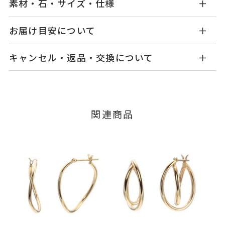
素材・石・サイズ・仕様
AL2602P001XXYG1
品番
お届け目安について
商品ページの【お届け目安】をご確認くださいま
K10イエローゴールド
素材
キャンセル・返品・交換について
せ。
-
石
ご注文およびご入金確認後、以下の日程にて発送
キャンセル
ご注文後でも、商品手配前のご注文に
いたします。
つきましてはキャンセルを承ります。
-
リングサイズ
※メンバーシップ登録済みのお客さまは、マイペ
■お届け目安が「3営業日以内に発送」の商品
関連商品
ージの購入履歴一覧よりご注文状況をご確認いた
縦：約17.5mm 横：約19.7mm 厚
詳細
3営業日以内に発送いたします。
だけます。
さ：約1.5mm
ご注文状況が「注文済み」の場合に限り、キャ
イヤリング加工：不可
例：金曜日17時までのご注文→翌週火曜日までに
ンセルを承ります。
発送いたします。
メンバーシップ未登録のお客さまは、お問い合
ピアス
、
カテゴリー
わせフォームよりご連絡ください。
石なし
、
■お届け目安が「約1ヶ月半以内～」の商品
K10YG
、
ご注文いただいてから在庫状況を確認いたしま
返品・交換
以下の場合、商品の返品・交換・返金
す。
ハート
、
は承りかねます。