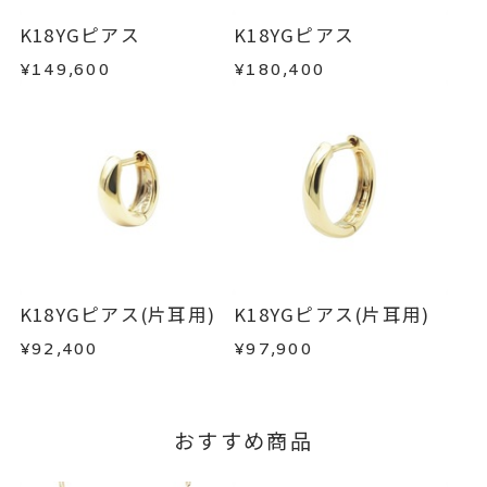
・一度ご使用になった商品
地金
、
・在庫のご用意ができる場合： 約1週間～1ヶ月以
・受注生産の商品
K18YGピアス
K18YGピアス
フープ
内を目安に発送いたします。
・お客さまのお手元で傷や汚れが発生した商品
¥149,600
¥180,400
-
刻印
・到着後ご連絡無く7日以上経過した商品
・受注生産となる場合： 商品ページに記載のある
・刻印をお入れした商品
目安日数を頂戴し、一から製作いたします。
・販売期間が限定されている商品
・過度な交換・返品を繰り返している場合
※お急ぎの方はご注文前にお問い合わせくださ
い。事前に現在の納期状況を確認いたします。
商品の品質には万全を期しておりますが、万が一
不良品の場合、またはご注文のお品と異なる場合
お届け予定日はご注文から2営業日以内にメールに
は、早急に商品を交換させていただきます。
てご案内いたします。
お手数ですが商品到着後7日間以内に、お電話また
K18YGピアス(片耳用)
K18YGピアス(片耳用)
詳しくは
こちら
はお問い合わせフォームよりご連絡ください。
¥92,400
¥97,900
この場合の返送料は弊社にて負担いたしますの
で、着払いにてご返送ください。
詳細は
こちら
おすすめ商品