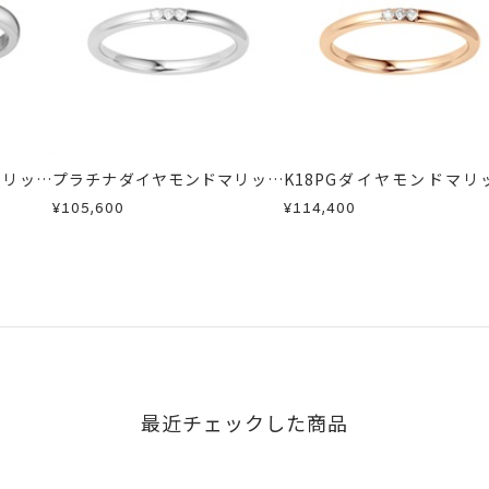
商品
ン 可
場合
い場合のお届け目安:約1ヶ月半
が、万が一不良品の場合、またはご注文のお品と異なる場合は、早
は、5文字まで。
、お電話またはお問い合わせフォームよりご連絡ください。
16文字まで刻印可能。
しますので、着払いにてご返送ください。
マリッジ
プラチナダイヤモンドマリッジ
K18PGダイヤモンドマリ
字タイプB、文字タイプCよりお選びいただけます。
リング
リング
¥105,600
¥114,400
最近チェックした商品