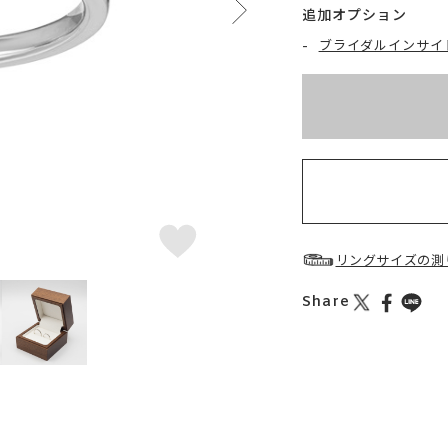
追加オプション
-
ブライダルインサイ
※刻印情報が入力さ
お届け目安：約2ヶ月
リングサイズの測
Share