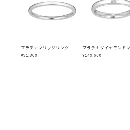
・刻印をお入れした商品
刻印サービス対象
刻印
・販売期間が限定されている商品
インサイドストー
・過度な交換・返品を繰り返している
刻印をお入れしな
商品の品質には万全を期しております
サイズ#4.5まで
刻印文字数
お手数ですが商品到着後7日間以内に
サイズ#5以上は、
この場合の返送料は弊社にて負担いた
プラチナマリッジリング
プラチナダイヤモンド
詳細は
こちら
刻印字体
文字タイプA、文
リング
¥91,300
¥149,600