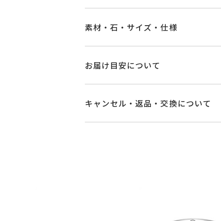
素材・石・サイズ・仕様
品番
BY1515W001WD
お届け目安について
素材
Pt950
お届け予定日はご注文から2営業日以
詳しくは
こちら
キャンセル・返品・交換について
石
ダイヤモンド 0.0
キャンセル
ご注文後でも、商品手配前
#4～#28
※メンバーシップ登録済みのお客さま
リング対応サイズ
※#16からは19
ご注文状況が「注文済み」の場合に
メンバーシップ未登録のお客さまは
サイズ直し #7以上
返品・交換
以下の場合、商品の返品・
詳細
リング幅 約1.7
・一度ご使用になった商品
・受注生産の商品
カテゴリー
結婚指輪(マリッジ
・お客さまのお手元で傷や汚れが発生
・到着後ご連絡無く7日以上経過した