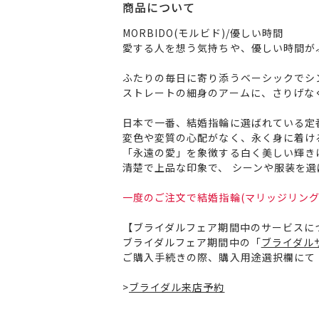
商品について
MORBIDO(モルビド)/優しい時間
愛する人を想う気持ちや、優しい時間が
ふたりの毎日に寄り添うベーシックでシ
ストレートの細身のアームに、さりげな
日本で一番、結婚指輪に選ばれている定
変色や変質の心配がなく、永く身に着け
「永遠の愛」を象徴する白く美しい輝き
清楚で上品な印象で、 シーンや服装を
一度のご注文で結婚指輪(マリッジリング
【ブライダルフェア期間中のサービスに
ブライダルフェア期間中の「
ブライダル
ご購入手続きの際、購入用途選択欄にて
>
ブライダル来店予約