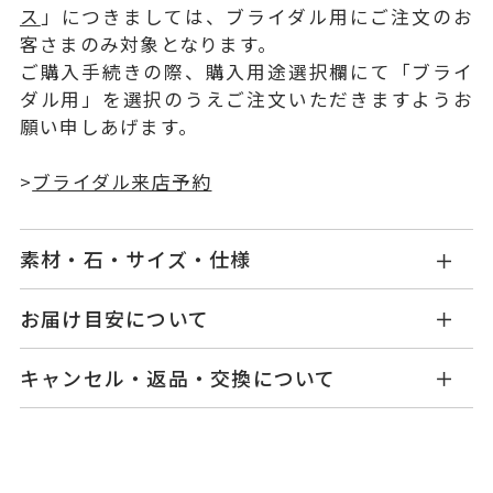
ス
」につきましては、ブライダル用にご注文のお
客さまのみ対象となります。
ご購入手続きの際、購入用途選択欄にて「ブライ
ダル用」を選択のうえご注文いただきますようお
願い申しあげます。
>
ブライダル来店予約
素材・石・サイズ・仕様
BY1515W001WDM5
品番
お届け目安について
お届け予定日はご注文から2営業日以内にメールに
Pt950
素材
キャンセル・返品・交換について
てご案内いたします。
ダイヤモンド 0.016ct
石
詳しくは
こちら
キャンセル
ご注文後でも、商品手配前のご注文に
つきましてはキャンセルを承ります。
#4～#28
リング対応サ
※メンバーシップ登録済みのお客さまは、マイペ