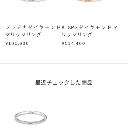
文字タイプA、文字タイプB、文字
刻印字体
不良品の場合、またはご注文のお品と異なる場合
タイプCよりお選びいただけま
は、早急に商品を交換させていただきます。
す。
お手数ですが商品到着後7日間以内に、お電話また
はお問い合わせフォームよりご連絡ください。
プラチナダイヤモンド
K18PGダイヤモンドマ
この場合の返送料は弊社にて負担いたしますの
マリッジリング
リッジリング
で、着払いにてご返送ください。
¥105,600
¥114,400
詳細は
こちら
最近チェックした商品