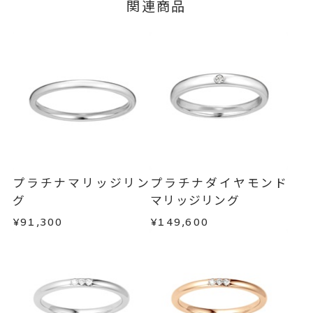
※#16からは19,800円(税込)の加
イズ
関連商品
ージの購入履歴一覧よりご注文状況をご確認いた
算料金を頂戴しております。
だけます。
ご注文状況が「注文済み」の場合に限り、キャ
サイズ直し #7以上 は+2、-1まで
ンセルを承ります。
可、#6.5以下は+1のみ可
メンバーシップ未登録のお客さまは、お問い合
リング幅 約1.7mm
詳細
わせフォームよりご連絡ください。
結婚指輪(マリッジリング)
カテゴリー
返品・交換
以下の場合、商品の返品・交換・返金
は承りかねます。
刻印サービス対象商品
刻印
・一度ご使用になった商品
インサイドストーン 可
・受注生産の商品
プラチナマリッジリン
プラチナダイヤモンド
刻印をお入れしない場合のお届け
・お客さまのお手元で傷や汚れが発生した商品
グ
マリッジリング
・到着後ご連絡無く7日以上経過した商品
目安:約1ヶ月半
¥91,300
¥149,600
・刻印をお入れした商品
サイズ#4.5までは、5文字まで。
刻印文字数
・販売期間が限定されている商品
サイズ#5以上は、16文字まで刻印
・過度な交換・返品を繰り返している場合
可能。
商品の品質には万全を期しておりますが、万が一