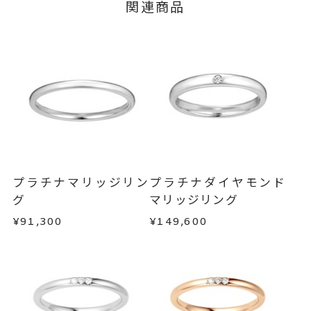
※#16からは19,800円(税込)の加
イズ
関連商品
ージの購入履歴一覧よりご注文状況をご確認いた
算料金を頂戴しております。
だけます。
ご注文状況が「注文済み」の場合に限り、キャ
サイズ直し #7以上 は+2、-1まで
ンセルを承ります。
可、#6.5以下は+1のみ可
メンバーシップ未登録のお客さまは、お問い合
リング幅 約1.7mm
詳細
わせフォームよりご連絡ください。
結婚指輪(マリッジリング)
カテゴリー
返品・交換
以下の場合、商品の返品・交換・返金
は承りかねます。
刻印サービス対象商品
刻印
・一度ご使用になった商品
インサイドストーン 可
・受注生産の商品
プラチナマリッジリン
プラチナダイヤモンド
刻印をお入れしない場合のお届け
・お客さまのお手元で傷や汚れが発生した商品
グ
マリッジリング
・到着後ご連絡無く7日以上経過した商品
目安:約1ヶ月半
¥91,300
¥149,600
・刻印をお入れした商品
サイズ#4.5までは、5文字まで。
刻印文字数
・販売期間が限定されている商品
サイズ#5以上は、16文字まで刻印
・過度な交換・返品を繰り返している場合
可能。
商品の品質には万全を期しておりますが、万が一