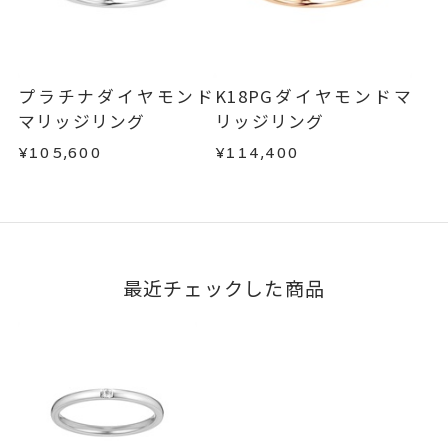
文字タイプA、文字タイプB、文字
刻印字体
不良品の場合、またはご注文のお品と異なる場合
タイプCよりお選びいただけま
は、早急に商品を交換させていただきます。
す。
お手数ですが商品到着後7日間以内に、お電話また
はお問い合わせフォームよりご連絡ください。
プラチナダイヤモンド
K18PGダイヤモンドマ
この場合の返送料は弊社にて負担いたしますの
マリッジリング
リッジリング
で、着払いにてご返送ください。
¥105,600
¥114,400
詳細は
こちら
最近チェックした商品