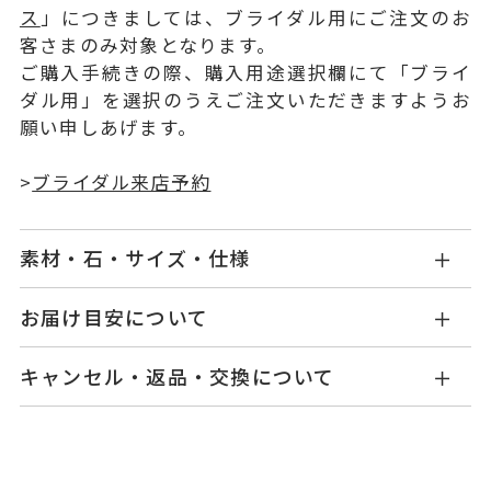
ス
」につきましては、ブライダル用にご注文のお
客さまのみ対象となります。
ご購入手続きの際、購入用途選択欄にて「ブライ
ダル用」を選択のうえご注文いただきますようお
願い申しあげます。
>
ブライダル来店予約
素材・石・サイズ・仕様
BY1515W001WDM5
品番
お届け目安について
お届け予定日はご注文から2営業日以内にメールに
Pt950
素材
キャンセル・返品・交換について
てご案内いたします。
ダイヤモンド 0.016ct
石
詳しくは
こちら
キャンセル
ご注文後でも、商品手配前のご注文に
つきましてはキャンセルを承ります。
#4～#28
リング対応サ
※メンバーシップ登録済みのお客さまは、マイペ