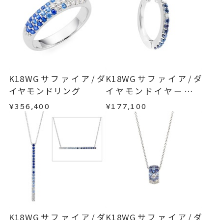
発送いたします。
メンバーシップ未登録のお客さまは、お問い合
ざいます。
わせフォームよりご連絡ください。
■お届け目安が「約1ヶ月半以内～」の商品
#2～#20
リングサイズ
ご注文いただいてから在庫状況を確認いたしま
返品・交換
以下の場合、商品の返品・交換・返金
サイズ直し不可
す。
は承りかねます。
・一度ご使用になった商品
リング幅 約4.3mm
詳細
・在庫のご用意ができる場合： 約1週間～1ヶ月以
・受注生産の商品
K18WGサファイア/ダ
K18WGサファイア/ダ
厚さ 約4mm
内を目安に発送いたします。
・お客さまのお手元で傷や汚れが発生した商品
イヤモンドリング
イヤモンドイヤーカフ
フルエタニティ
・到着後ご連絡無く7日以上経過した商品
(片耳用)
¥356,400
¥177,100
リングサイズにより価格が異なり
・受注生産となる場合： 商品ページに記載のある
・刻印をお入れした商品
目安日数を頂戴し、一から製作いたします。
ます。
・販売期間が限定されている商品
・過度な交換・返品を繰り返している場合
こちらのリングは通常のサイズよ
※お急ぎの方はご注文前にお問い合わせくださ
り0.5～1号ほど小さいリングサイ
い。事前に現在の納期状況を確認いたします。
商品の品質には万全を期しておりますが、万が一
ズをご注文ください。
不良品の場合、またはご注文のお品と異なる場合
こちらの商品はお届けまでにお時
お届け予定日はご注文から2営業日以内にメールに
は、早急に商品を交換させていただきます。
間がかかります。
てご案内いたします。
お手数ですが商品到着後7日間以内に、お電話また
詳しくは
こちら
はお問い合わせフォームよりご連絡ください。
リング
、
K18WGサファイア/ダ
K18WGサファイア/ダ
カテゴリー