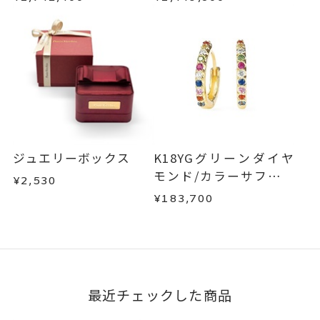
サイズ#3～#5.5は、5文字まで文
(エテルノ)
字入れ可能。
サイズ#6以上は、16文字まで文字
入れ可能。
文字タイプA、文字タイプB、文字
刻印字体
タイプCよりお選びいただけま
す。
ジュエリーボックス
K18YGグリーンダイヤ
モンド/カラーサファイ
¥2,530
ア/ダイヤモンドピアス
¥183,700
最近チェックした商品