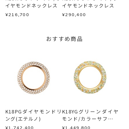
この場合の返送料は弊社にて負担いたしますの
イヤモンドネックレス
イヤモンドネックレス
サファイア
、
で、着払いにてご返送ください。
ダイヤモンド
、
¥216,700
¥290,400
詳細は
こちら
K18WG
、
エタニティ
、
おすすめ商品
パヴェ
、
カラーストーン
刻印サービス対象商品
刻印
※刻印をお入れする場合は、プラ
ス約14営業日ほど頂戴しておりま
す。
※連休等の都合上、通常よりお時
間がかかる場合がございます。
K18PGダイヤモンドリ
K18YGグリーンダイヤ
サイズ#2.5以下のサイズは、文字
刻印文字数
ング(エテルノ)
モンド/カラーサファイ
入れ不可。
ア/ダイヤモンドリング
¥1,742,400
¥1,449,800