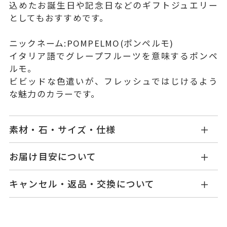
込めたお誕生日や記念日などのギフトジュエリー
としてもおすすめです。
ニックネーム:POMPELMO(ポンペルモ)
イタリア語でグレープフルーツを意味するポンペ
ルモ。
ビビッドな色遣いが、フレッシュではじけるよう
な魅力のカラーです。
素材・石・サイズ・仕様
GL0003N057MSPG
品番
お届け目安について
商品ページの【お届け目安】をご確認くださいま
K18ピンクゴールド
素材
キャンセル・返品・交換について
せ。
ルビー
0.07ct
石
ご注文およびご入金確認後、以下の日程にて発送
キャンセル
ご注文後でも、商品手配前のご注文に
いたします。
サファイア
0.30ct
つきましてはキャンセルを承ります。