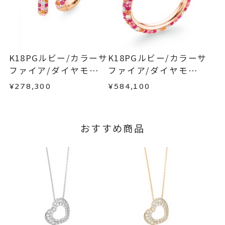
い。事前に現在の納期状況を確認いたします。
カラーストーン
商品の品質には万全を期しておりますが、万が一
不良品の場合、またはご注文のお品と異なる場合
刻印サービス対象商品
刻印
お届け予定日はご注文から2営業日以内にメールに
は、早急に商品を交換させていただきます。
てご案内いたします。
お手数ですが商品到着後7日間以内に、お電話また
詳しくは
こちら
※刻印をお入れする場合は、プラ
はお問い合わせフォームよりご連絡ください。
K18PGルビー/カラーサ
K18PGルビー/カラーサ
この場合の返送料は弊社にて負担いたしますの
ス約14営業日ほど頂戴しておりま
ファイア/ダイヤモンド
ファイア/ダイヤモンド
で、着払いにてご返送ください。
す。
ピアス
リング
¥278,300
¥584,100
詳細は
こちら
※連休等の都合上、通常よりお時
間がかかる場合がございます。
おすすめ商品
5文字まで文字入れ可能。
刻印文字数
ハートの外側側面に刻印いたしま
す。
文字タイプA、文字タイプB、文字
刻印字体
タイプCよりお選びいただけま
す。