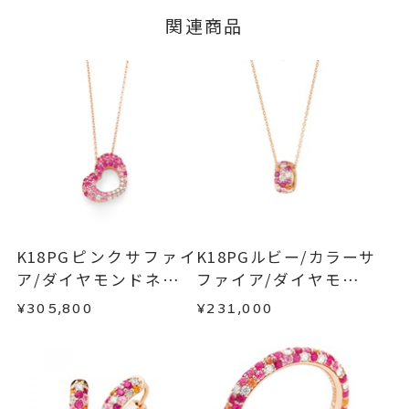
※メンバーシップ登録済みのお客さまは、マイペ
ダイヤモンド
0.10ct
■お届け目安が「3営業日以内に発送」の商品
関連商品
ージの購入履歴一覧よりご注文状況をご確認いた
※石の色味には多少の個体差がご
3営業日以内に発送いたします。
だけます。
ざいます。
ご注文状況が「注文済み」の場合に限り、キャ
例：金曜日17時までのご注文→翌週火曜日までに
ンセルを承ります。
-
リングサイズ
発送いたします。
メンバーシップ未登録のお客さまは、お問い合
チェーン全長(取り外し不可) 40c
詳細
わせフォームよりご連絡ください。
■お届け目安が「約1ヶ月半以内～」の商品
m
ご注文いただいてから在庫状況を確認いたしま
返品・交換
以下の場合、商品の返品・交換・返金
トップ 縦：約11mm 横：約13.5
す。
は承りかねます。
mm 厚さ：約3.5mm
・一度ご使用になった商品
・在庫のご用意ができる場合： 約1週間～1ヶ月以
ネックレス
、
・受注生産の商品
カテゴリー
K18PGピンクサファイ
K18PGルビー/カラーサ
内を目安に発送いたします。
・お客さまのお手元で傷や汚れが発生した商品
ア/ダイヤモンドネック
ファイア/ダイヤモンド
ダイヤモンド
、
・到着後ご連絡無く7日以上経過した商品
レス
ネックレス
ルビー
、
¥305,800
¥231,000
・受注生産となる場合： 商品ページに記載のある
・刻印をお入れした商品
K18PG
、
目安日数を頂戴し、一から製作いたします。
・販売期間が限定されている商品
ハート
、
・過度な交換・返品を繰り返している場合
パヴェ
、
※お急ぎの方はご注文前にお問い合わせくださ