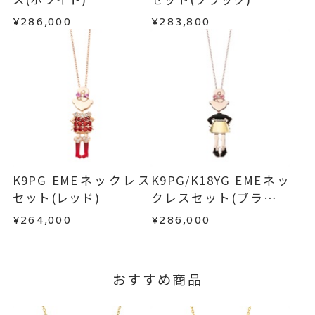
BODY 縦：約31mm 横：10mm
・到着後ご連絡無く7日以上経過した商品
¥286,000
¥283,800
DRESS 縦：約20mm 横：約8.5
・受注生産となる場合： 商品ページに記載のある
・刻印をお入れした商品
目安日数を頂戴し、一から製作いたします。
mm
・販売期間が限定されている商品
・過度な交換・返品を繰り返している場合
ネックレス
、
カテゴリー
※お急ぎの方はご注文前にお問い合わせくださ
ダイヤモンド
、
い。事前に現在の納期状況を確認いたします。
商品の品質には万全を期しておりますが、万が一
ピンクトルマリン
、
不良品の場合、またはご注文のお品と異なる場合
お届け予定日はご注文から2営業日以内にメールに
は、早急に商品を交換させていただきます。
K9PG
、
てご案内いたします。
お手数ですが商品到着後7日間以内に、お電話また
エナメル
詳しくは
こちら
はお問い合わせフォームよりご連絡ください。
K9PG EMEネックレス
K9PG/K18YG EMEネッ
-
刻印
この場合の返送料は弊社にて負担いたしますの
セット(レッド)
クレスセット(ブラック
で、着払いにてご返送ください。
タートル)
¥264,000
¥286,000
詳細は
こちら
おすすめ商品