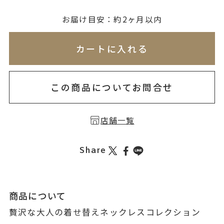
無料刻印
(刻印について)
お届け目安：約2ヶ月以内
※必ず選択ください
※刻印情報が入力されてないためカートに入れられ
カートに入れる
を希望しない
印を希望する
この商品についてお問合せ
店舗一覧
Share
商品について
贅沢な大人の着せ替えネックレスコレクション