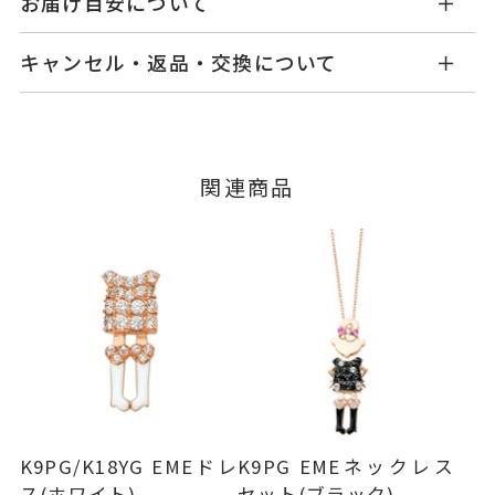
お届け目安について
商品ページの【お届け目安】をご確認くださいま
K9ピンクゴールド
/K10ピンクゴ
素材
キャンセル・返品・交換について
せ。
ールド/エナメル
ご注文およびご入金確認後、以下の日程にて発送
キャンセル
ご注文後でも、商品手配前のご注文に
BODY
石
いたします。
つきましてはキャンセルを承ります。
ダイヤモンド
0.005ct
※メンバーシップ登録済みのお客さまは、マイペ
■お届け目安が「3営業日以内に発送」の商品
関連商品
ピンクトルマリン
ージの購入履歴一覧よりご注文状況をご確認いた
3営業日以内に発送いたします。
だけます。
※石の色味には多少の個体差がご
ご注文状況が「注文済み」の場合に限り、キャ
ざいます。
例：金曜日17時までのご注文→翌週火曜日までに
ンセルを承ります。
ダイヤモンド
0.46ct
発送いたします。
メンバーシップ未登録のお客さまは、お問い合
わせフォームよりご連絡ください。
-
リングサイズ
■お届け目安が「約1ヶ月半以内～」の商品
ご注文いただいてから在庫状況を確認いたしま
チェーン全長(取り外し不可) 45c
返品・交換
以下の場合、商品の返品・交換・返金
詳細
す。
は承りかねます。
m
・一度ご使用になった商品
※フック部分 K10ピンクゴール
・在庫のご用意ができる場合： 約1週間～1ヶ月以
・受注生産の商品
K9PG/K18YG EMEドレ
K9PG EMEネックレス
ド
内を目安に発送いたします。
・お客さまのお手元で傷や汚れが発生した商品
ス(ホワイト)
セット(ブラック)