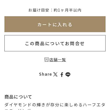
無料刻印
(刻印について)
お届け目安：約1ヶ月半以内
※必ず選択ください
※刻印情報が入力されてないためカートに入れられ
カートに入れる
を希望しない
印を希望する
この商品についてお問合せ
店舗一覧
Share
商品について
ダイヤモンドの輝きが存分に楽しめるハーフエタ