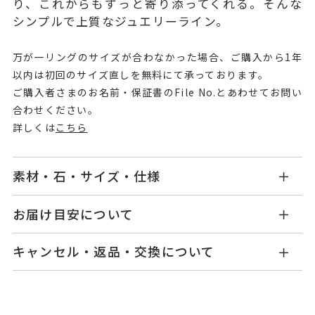
り、これからもずっと寄り添ってくれる。そんな
シンプルで上質なジュエリーライン。
万が一リングのサイズが合わなかった場合、ご購入から1年
以内は初回のサイズ直しを無料にて承っております。
ご購入者さまのお名前・保証書のFile No.とあわせてお問い
合わせください。
詳しくは
こちら
素材・石・サイズ・仕様
GL1571R001WDPG
品番
お届け目安について
商品ページの【お届け目安】をご確認くださいま
K18ピンクゴールド
素材
キャンセル・返品・交換について
せ。
ダイヤモンド 0.10ct
石
ご注文およびご入金確認後、以下の日程にて発送
キャンセル
ご注文後でも、商品手配前のご注文に
いたします。
つきましてはキャンセルを承ります。
#-1～#18
リングサイズ
※メンバーシップ登録済みのお客さまは、マイペ