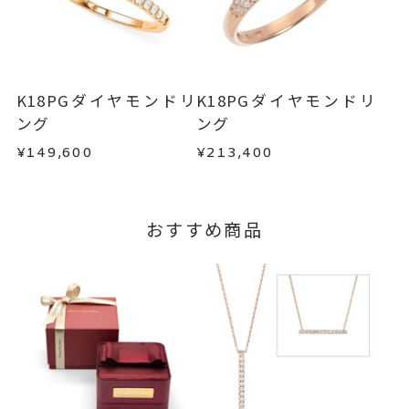
商品の品質には万全を期しておりますが、万が一
不良品の場合、またはご注文のお品と異なる場合
お届け予定日はご注文から2営業日以内にメールに
は、早急に商品を交換させていただきます。
てご案内いたします。
お手数ですが商品到着後7日間以内に、お電話また
詳しくは
こちら
はお問い合わせフォームよりご連絡ください。
K18PGダイヤモンドリ
K18PGダイヤモンドリ
この場合の返送料は弊社にて負担いたしますの
ング
ング
で、着払いにてご返送ください。
¥149,600
¥213,400
詳細は
こちら
おすすめ商品