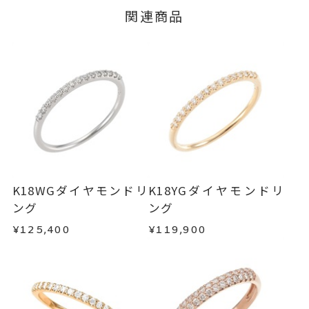
※#16からは19,800円(税込)の加
■お届け目安が「3営業日以内に発送」の商品
関連商品
ージの購入履歴一覧よりご注文状況をご確認いた
3営業日以内に発送いたします。
算料金を頂戴しております。
だけます。
ご注文状況が「注文済み」の場合に限り、キャ
サイズ直し #7以上 は±1まで可、
例：金曜日17時までのご注文→翌週火曜日までに
ンセルを承ります。
#6.5以下は不可
発送いたします。
メンバーシップ未登録のお客さまは、お問い合
リング幅 約1.2mm
詳細
わせフォームよりご連絡ください。
■お届け目安が「約1ヶ月半以内～」の商品
ハーフエタニティ
ご注文いただいてから在庫状況を確認いたしま
返品・交換
以下の場合、商品の返品・交換・返金
リング
、
カテゴリー
す。
は承りかねます。
ダイヤモンドピンキーリング
、
・一度ご使用になった商品
・在庫のご用意ができる場合： 約1週間～1ヶ月以
K18PGピンキーリング
、
・受注生産の商品
K18WGダイヤモンドリ
K18YGダイヤモンドリ
内を目安に発送いたします。
・お客さまのお手元で傷や汚れが発生した商品
ング
ング
エタニティピンキーリング
・到着後ご連絡無く7日以上経過した商品
¥125,400
¥119,900
・受注生産となる場合： 商品ページに記載のある
-
刻印
・刻印をお入れした商品
目安日数を頂戴し、一から製作いたします。
・販売期間が限定されている商品
・過度な交換・返品を繰り返している場合
※お急ぎの方はご注文前にお問い合わせくださ
い。事前に現在の納期状況を確認いたします。