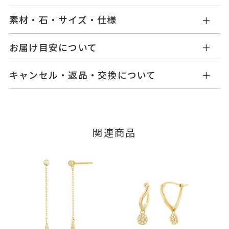
素材・石・サイズ・仕様
GL2415P001WDYG
品番
お届け目安について
商品ページの【お届け目安】をご確認くださいま
K18イエローゴールド
素材
キャンセル・返品・交換について
せ。
ダイヤモンド
0.12ct
石
ご注文およびご入金確認後、以下の日程にて発送
キャンセル
ご注文後でも、商品手配前のご注文に
いたします。
つきましてはキャンセルを承ります。
-
リングサイズ
※メンバーシップ登録済みのお客さまは、マイペ
■お届け目安が「3営業日以内に発送」の商品
関連商品
ージの購入履歴一覧よりご注文状況をご確認いた
縦：約11.6mm 横：約4.3mm 厚
詳細
3営業日以内に発送いたします。
だけます。
さ：約1.9mm
ご注文状況が「注文済み」の場合に限り、キャ
イヤリング加工：不可
例：金曜日17時までのご注文→翌週火曜日までに
ンセルを承ります。
発送いたします。
メンバーシップ未登録のお客さまは、お問い合
わせフォームよりご連絡ください。
ピアス
、
カテゴリー
■お届け目安が「約1ヶ月半以内～」の商品
ダイヤモンドピアス
、
ご注文いただいてから在庫状況を確認いたしま
返品・交換
以下の場合、商品の返品・交換・返金