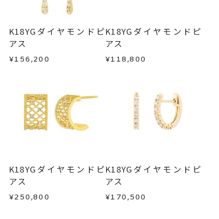
す。
K18YGピアス
、
は承りかねます。
・一度ご使用になった商品
しずくピアス
・在庫のご用意ができる場合： 約1週間～1ヶ月以
・受注生産の商品
K18YGダイヤモンドピ
K18YGダイヤモンドピ
-
刻印
内を目安に発送いたします。
・お客さまのお手元で傷や汚れが発生した商品
アス
アス
・到着後ご連絡無く7日以上経過した商品
¥156,200
¥118,800
・受注生産となる場合： 商品ページに記載のある
・刻印をお入れした商品
目安日数を頂戴し、一から製作いたします。
・販売期間が限定されている商品
・過度な交換・返品を繰り返している場合
※お急ぎの方はご注文前にお問い合わせくださ
い。事前に現在の納期状況を確認いたします。
商品の品質には万全を期しておりますが、万が一
不良品の場合、またはご注文のお品と異なる場合
お届け予定日はご注文から2営業日以内にメールに
は、早急に商品を交換させていただきます。
てご案内いたします。
お手数ですが商品到着後7日間以内に、お電話また
詳しくは
こちら
はお問い合わせフォームよりご連絡ください。
K18YGダイヤモンドピ
K18YGダイヤモンドピ
この場合の返送料は弊社にて負担いたしますの
アス
アス
で、着払いにてご返送ください。
¥250,800
¥170,500
詳細は
こちら