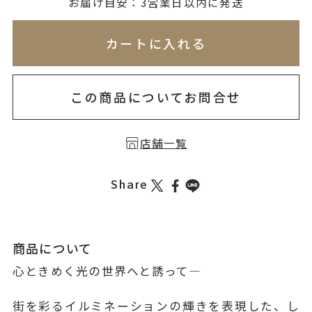
無料刻印
(刻印について)
お届け目安：3営業日以内に発送
※必ず選択ください
※刻印情報が入力されてないためカートに入れられ
カートに入れる
を希望しない
印を希望する
この商品についてお問合せ
店舗一覧
Share
商品について
心ときめく光の世界へと誘って―
街を彩るイルミネーションの輝きを表現した、し